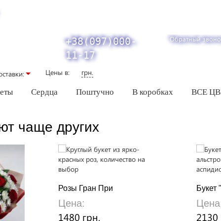
Обратный звоно
+38(097)000-
11-17
Цены в:
грн.
оставки:
кеты
Сердца
Поштучно
В коробках
ВСЕ Ц
ют чаще других
Розы Гран При
Букет 
Цена:
Цена
1480 грн.
2130 