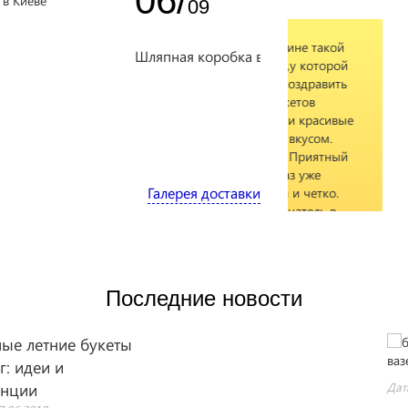
06/
09
Я очень рада,что нашла в Украине такой
Отличный маг
Шляпная коробка в Киеве с доставкой
прекрасный цветочную фирму,у которой
заказывать ту
можно заказать цветы,чтобы поздравить
и администрац
близких на Украине. Выбор букетов
шикарный. Очень интересные и красивые
букеты, собранные с большим вкусом.
Михаил
14
Профессиональные флористы. Приятный
вежливый персонал. Второй раз уже
Галерея доставки
доставили цветы. Все во-время и четко.
Букет шикарный, свежий. Получатель в
восторге. Если хотите сделать приятное
близким на Украину, обращайтесь сюда,не
Последние новости
пожалеете! Спасибо за доставку.
Процветания Вам
ты
Все
за 
Елена
13.01.2022
Дата: 24.05.2018