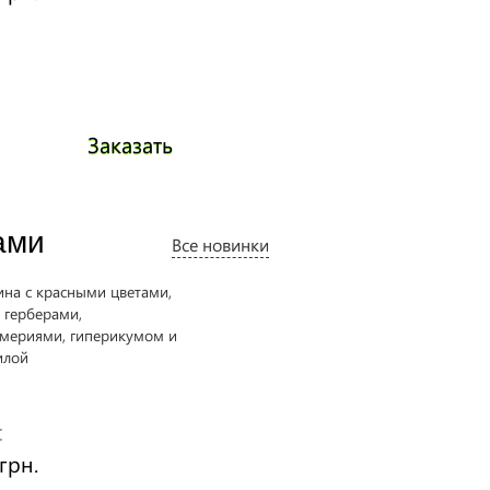
Заказать
Заказать
ами
Все новинки
Огромный букет "Без ума от
любви.."
:
Цена:
грн.
14620 грн.