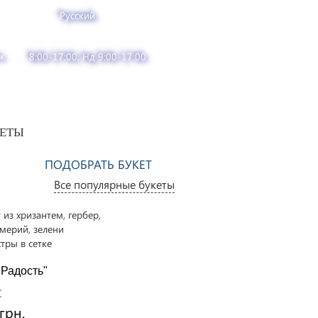
Русский
к
8:00-17:00, Нд 9:00-17:00
ВЕТЫ
ПОДОБРАТЬ БУКЕТ
Все популярные букеты
Розы Пич Аваланч
поштучно
Цена:
"Радость"
1480 грн.
:
грн.