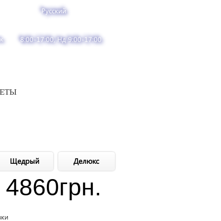
Русский
к
8:00-17:00, Нд 9:00-17:00
ВЕТЫ
Щедрый
Делюкс
4860
грн.
вки