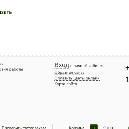
азать
ас
Вход
в личный кабинет
овия работы
Обратная связь
Оплатить цветы онлайн
Карта сайта
0
грн.
Проверить статус заказа
Корзина
0