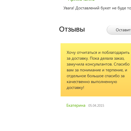
Увага! Доставлений букет не буде т
Отзывы
Оставит
Хочу отчитаться и поблагодарить
Выражаю ог
за доставку. Пока делала заказ,
благодарнос
замучила консультантов. Спасибо
flowers-shop
вам за понимание и терпение, и
букет для м
отдельное большое спасибо за
красивый и 
качественно выполненную
доставку!
Ирина
03.05.
Екатерина
05.04.2015