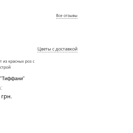
Все отзывы
Цветы с доставкой
 "Тиффани"
Букет "Незабываемый"
:
Цена:
 грн.
1910 грн.