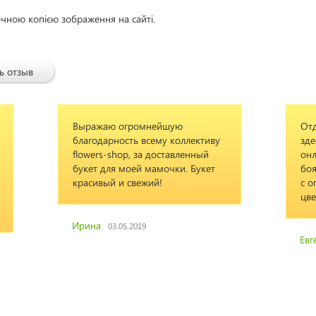
очною копією зображення на сайті.
ь отзыв
ромнейшую
Отдельный плюс компании, что
ть всему коллективу
здесь можно расплатиться карт
, за доставленный
онлайн, находясь в другой стран
оей мамочки. Букет
боялся, что возникнут проблем
свежий!
с оплатой. И благодарность за
цветы!
2019
Евгений
13.04.2015