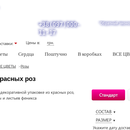
Обратный звоно
+38(097)000-
11-17
Цены в:
грн.
ставки:
кеты
Сердца
Поштучно
В коробках
ВСЕ Ц
Е ЦВЕТЫ
Розы
красных роз
Стандарт
СОСТАВ
▼
РАЗМЕР
▼
Укажите дату доста