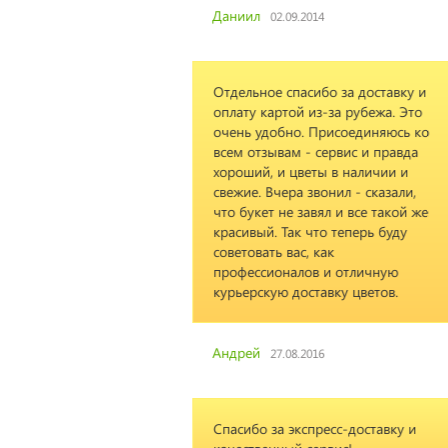
014
сибо за доставку и
из-за рубежа. Это
 Присоединяюсь ко
- сервис и правда
еты в наличии и
звонил - сказали,
авял и все такой же
что теперь буду
, как
ов и отличную
ставку цветов.
016
пресс-доставку и