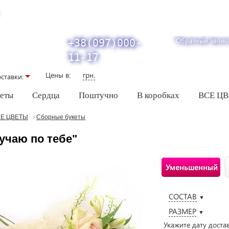
Обратный звоно
+38(097)000-
11-17
Цены в:
грн.
ставки:
кеты
Сердца
Поштучно
В коробках
ВСЕ Ц
Е ЦВЕТЫ
Сборные букеты
учаю по тебе"
Уменьшенный
СОСТАВ
▼
РАЗМЕР
▼
Укажите дату доста