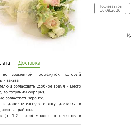
Послезавтра
10.08.2026
Ку
лата
Доставка
ся во временной промежуток, который
ии заказа.
елю и согласовать удобное время и место
о, то сохраним сюрприз.
о согласовать заранее.
на дополнительную оплату доставки в
даленные районы.
ов (от 1-2 часов) можно по телефону в