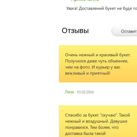
Увага! Доставлений букет не буде т
Отзывы
Оставит
и красивый букет.
е чуть объемнее,
 курьер у вас
риятный!
ет "скучаю". Такой
душный. Девушке
м более, что
 такой