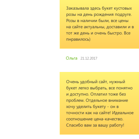
есь букет кустовых
рождения подруге.
и были, все цены
льны, доставили и в
очень быстро. Все
7
 сайт, нужный
брать, все понятно
платил тоже без
ельное внимание
укету - он в
а сайте! Идеальное
ена-качество.
а вашу работу!