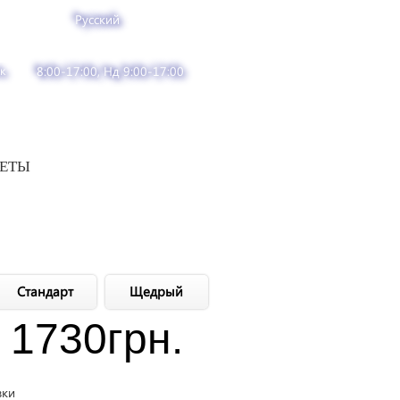
Русский
к
8:00-17:00, Нд 9:00-17:00
ВЕТЫ
Стандарт
Щедрый
1730
грн.
вки