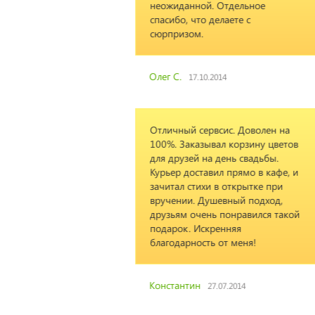
 Отдельное
елаете с
014
сис. Доволен на
ал корзину цветов
день свадьбы.
ил прямо в кафе, и
в открытке при
евный подход,
 понравился такой
енняя
 от меня!
.07.2014