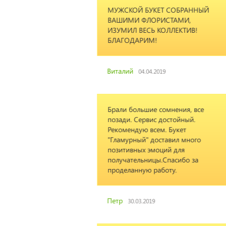
КЕТ СОБРАННЫЙ
РИСТАМИ,
 КОЛЛЕКТИВ!
!
2019
 сомнения, все
с достойный.
ем. Букет
оставил много
оций для
ы.Спасибо за
аботу.