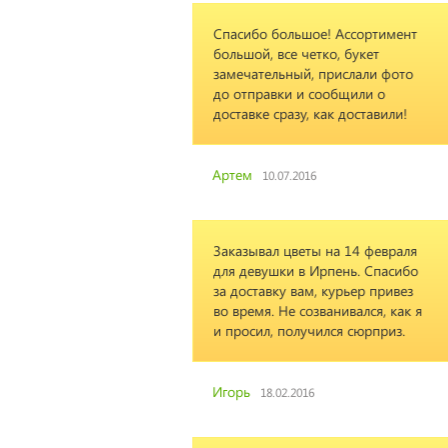
ое! Ассортимент
етко, букет
, прислали фото
 сообщили о
, как доставили!
16
ты на 14 февраля
 Ирпень. Спасибо
м, курьер привез
озванивался, как я
учился сюрприз.
16