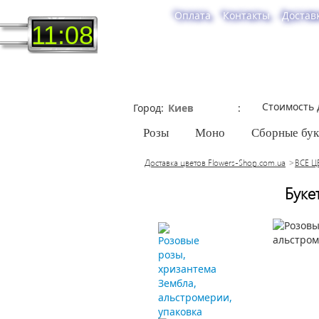
Оплата
Контакты
Достав
11:08
Стоимость 
Город
Розы
Моно
Сборные бу
Доставка цветов Flowers-Shop.com.ua
ВСЕ Ц
Буке