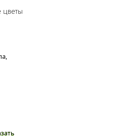
 цветы
азать