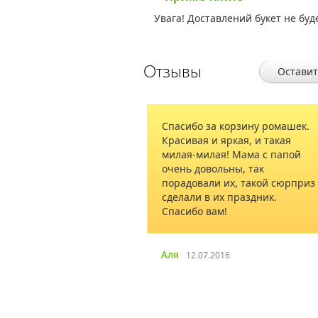
Увага! Доставлений букет не буд
Отзывы
Оставит
Спасибо за корзину ромашек.
Редко оста
Красивая и яркая, и такая
захотелось 
милая-милая! Мама с папой
за професс
очень довольны, так
помощь!
порадовали их, такой сюрприз
сделали в их праздник.
Спасибо вам!
Михаил
28.
Аля
12.07.2016