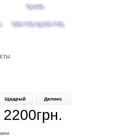
Русский
к
8:00-17:00, Нд 9:00-17:00
ВЕТЫ
Щедрый
Делюкс
2200
грн.
тавки