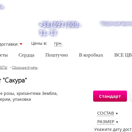
ка
Обратный звоно
+38(097)000-
11-17
Цены в:
грн.
доставки:
кеты
Сердца
Поштучно
В коробках
ВСЕ Ц
ВЕТЫ
Сборные букеты
т "Сакура"
Стандарт
СОСТАВ
▼
РАЗМЕР
▼
Укажите дату дос