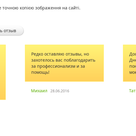
е точною копією зображення на сайті.
ь отзыв
вляю отзывы, но
Доставка букета была в
вас поблагодарить
Днепре. Мне очень
ионализм и за
понравилось исполнение
моего заказа.
Татьяна
06.2016
22.02.2019