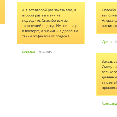
А я вот второй раз заказываю, и
Спасибо 
второй раз вы меня не
выполнен
подводите. Спасибо вам за
Александ
творческий подход. Именинница
восхитит
в восторге, а значит и я довольна
таким эффектом от подарка.
Ирина
0
Богдана
09.04.2015
Заказыва
Смелу на
великоле
длинным 
за цветы
процвета
Александ