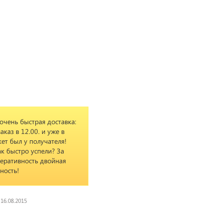
очень быстрая доставка:
аказ в 12.00. и уже в
кет был у получателя!
ак быстро успели? За
еративность двойная
ность!
16.08.2015