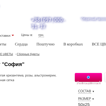
Обратный звоно
+38(097)000-
11-17
Цены в:
грн.
ставки:
кеты
Сердца
Поштучно
В коробках
ВСЕ Ц
Е ЦВЕТЫ
Сборные букеты
т "София"
Уменьшенный
СОСТАВ
▼
РАЗМЕР
▼
50х25