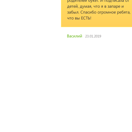
родителей букет. И подписала от
детей, думая, что я в запаре и
забыл. Спасибо огромное ребята,
что вы ЕСТЬ!
Василий
23.01.2019