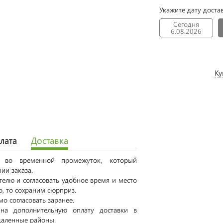
Укажите дату доста
Сегодня
6.08.2026
Ку
лата
Доставка
ся во временной промежуток, который
ии заказа.
елю и согласовать удобное время и место
о, то сохраним сюрприз.
о согласовать заранее.
на дополнительную оплату доставки в
даленные районы.