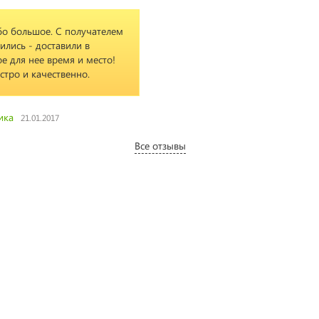
бо большое. С получателем
ились - доставили в
е для нее время и место!
стро и качественно.
ика
21.01.2017
Все отзывы