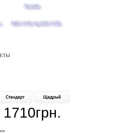
Русский
к
8:00-17:00, Нд 9:00-17:00
ВЕТЫ
Стандарт
Щедрый
1710
грн.
вки