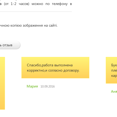
ов (от 1-2 часов) можно по телефону в
очною копією зображення на сайті.
ь отзыв
та выполнена
Букетик "Принцессе" для моей
гласно договору.
племяшки собран был как на
картинке. Спасибо!
016
Аня
13.04.2019