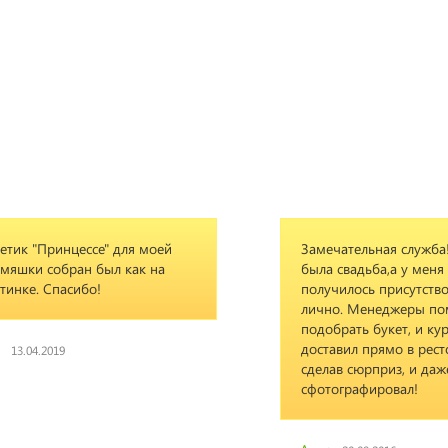
Замечательная служба! У подруги
Хо
была свадьба,а у меня не
Ник
получилось присутствовать
дос
лично. Менеджеры помогли
сог
подобрать букет, и курьер
уве
доставил прямо в ресторан,
зак
сделав сюрприз, и даже
обр
сфотографировал!
про