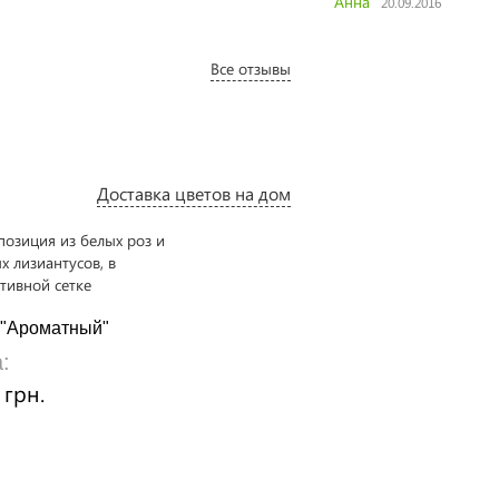
Анна
Анд
20.09.2016
Все отзывы
Доставка цветов на дом
Букет "Карелия"
 "Ароматный"
Цена:
:
1960 грн.
 грн.