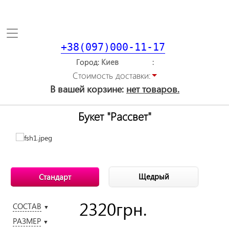
Toggle
navigation
+38(097)000-11-17
Город
Стоимость доставки:
В вашей корзине:
нет товаров.
Букет "Рассвет"
Щедрый
Стандарт
2320
грн.
СОСТАВ
▼
РАЗМЕР
▼