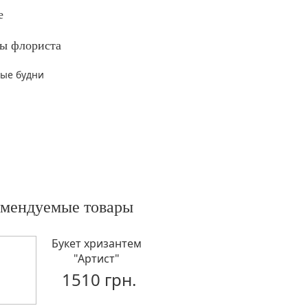
е
ы флориста
вые будни
омендуемые товары
Букет хризантем
"Артист"
1510 грн.