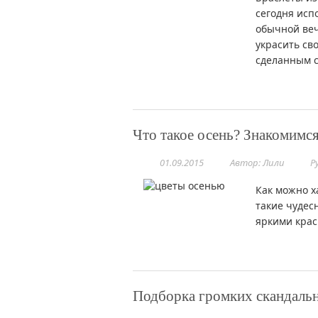
сегодня испо
обычной веч
украсить св
сделанным 
Что такое осень? Знакомимс
01.09.2015
Автор: Лили
Р
Как можно х
такие чудес
яркими крас
Подборка громких скандальн