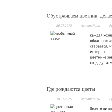
Обустраиваем цветник: дела
26.07.2015
Автор: Лили
Р
каждая хозя
облагоражив
старается, 
интереснее 
цветнике за
создадут ат
Где рождаются цветы
18.07.2015
Автор: Лили
Р
Знаете ли в