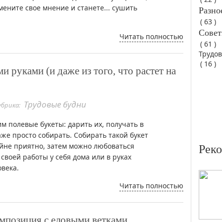
мените свое мнение и станете... сушить
Разно
( 63 )
Совет
Читать полностью
( 61 )
Трудо
( 16 )
и руками (и даже из того, что растет на
Трудовые будни
убрика:
м полевые букеты: дарить их, получать в
аже просто собирать. Собирать такой букет
йне приятно, затем можно любоваться
Рек
своей работы у себя дома или в руках
овека.
Читать полностью
омпозиция с еловыми ветками