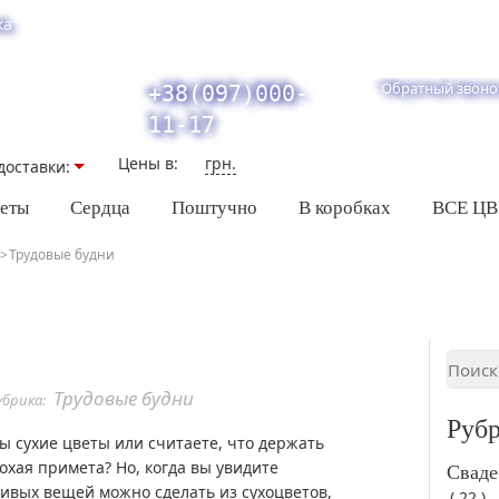
ка
Обратный звоно
+38(097)000-
11-17
Цены в:
грн.
доставки:
кеты
Сердца
Поштучно
В коробках
ВСЕ Ц
Трудовые будни
Трудовые будни
убрика:
Руб
ы сухие цветы или считаете, что держать
охая примета? Но, когда вы увидите
Сваде
сивых вещей можно сделать из сухоцветов,
( 22 )