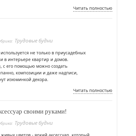
Читать полностью
Трудовые будни
убрика:
 используется не только в приусадебных
 и в интерьере квартир и домов.
, с его помощью можно создать
панно, композиции и даже надписи,
нут изюминкой декора.
Читать полностью
ксессуар своими руками!
Трудовые будни
убрика:
 живых цветов - яркий аксессуар, который