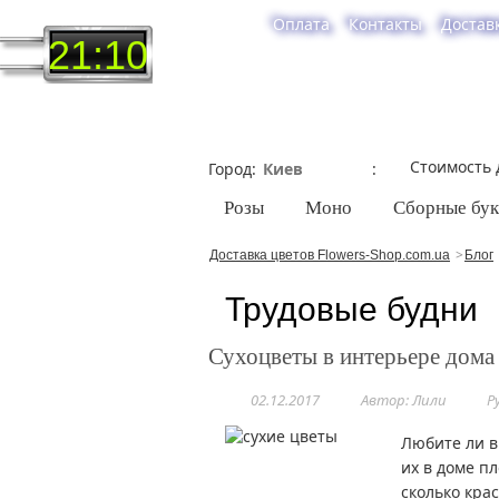
Оплата
Контакты
Достав
21:10
Стоимость 
Город
Розы
Моно
Сборные бу
Доставка цветов Flowers-Shop.com.ua
Блог
Трудовые будни
Сухоцветы в интерьере дома
02.12.2017
Автор: Лили
Р
Любите ли в
их в доме пл
сколько кра