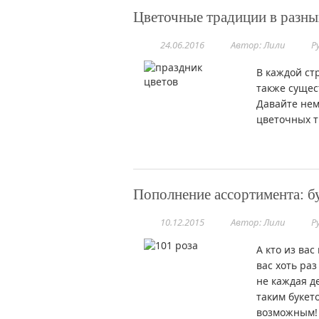
Цветочные традиции в разны
24.06.2016
Автор: Лили
Р
В каждой ст
также сущес
Давайте нем
цветочных т
Пополнение ассортимента: бу
10.12.2015
Автор: Лили
Р
А кто из вас
вас хоть раз
не каждая д
таким букет
возможным!