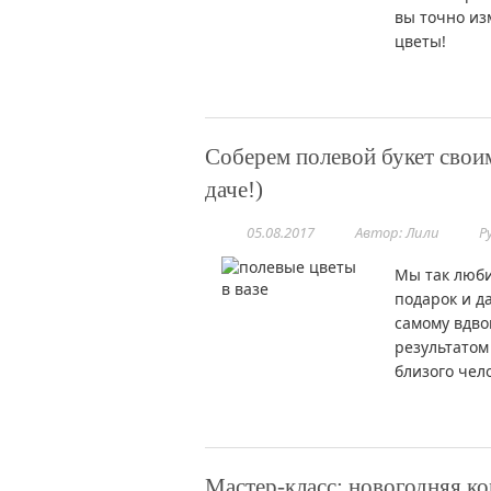
вы точно из
цветы!
Соберем полевой букет своим
даче!)
05.08.2017
Автор: Лили
Р
Мы так люби
подарок и д
самому вдво
результатом 
близого чел
Мастер-класс: новогодняя к