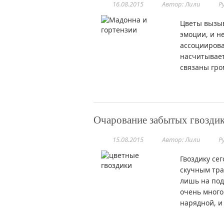
16.08.2015
Автор: Лили
Р
Цветы вызыв
эмоции, и н
ассоциирова
насчитывает
связаны гро
Очарование забытых гвозди
15.08.2015
Автор: Лили
Р
Гвоздику се
скучным тра
лишь на под
очень много
нарядной, и