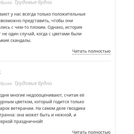
Трудовые будни
убрика:
ают у нас всегда только положительные
евозможно представить, чтобы они
лись с чем-то плохим. Однако, история
 не один случай, когда с цветами были
мкие скандалы.
Читать полностью
к
Трудовые будни
убрика:
годня многие недоооценивают, считая её
урным цветком, который годится только
арок ветеранам. На самом деле гвоздика
гранна: она может быть и нежной, и
 яркой праздничной!
Читать полностью