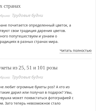
х странах
Трудовые будни
убрика:
ране почитается определенный цветок, а
твуют свои традиция дарения цветов.
ного попутешествуем и узнаем о
радициях в разных странах мира.
Читать полностью
кеты из 25, 51 и 101 розы
Трудовые будни
убрика:
 не любит огромные букеты роз? А кто из
 такие дарил или получал в подарок? Увы,
евушка может похвастаться фотографией с
ом. Зато теперь невозможное стало