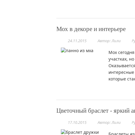
Мох в декоре и интерьере
24.11.2015
Автор: Лили
Р
Мох сегодня
участках, но
Оказывается
интересные 
которые ста
Цветочный браслет - яркий а
17.10.2015
Автор: Лили
Р
Браслеты из