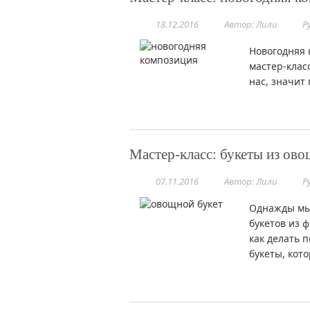
18.12.2016
Автор: Лили
Р
Новогодняя 
мастер-класс
нас, значит 
Мастер-класс: букеты из ов
07.11.2016
Автор: Лили
Р
Однажды мы 
букетов из 
как делать 
букеты, кот