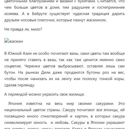
цветочными благоуханием и вазами с букетами. Считается, что
чем больше цветов в доме, тем радушнее и гостеприимнее
хозяева. А в Бейруте существует чудесная традиция дарить
друзьям носовые платочки, которые пахнут жасмином.
Не правда ли, мило?
В Южной Азии не особо почитают вазы, сами цветы там вообще
не принято ставить в вазы, так как там ценится именно само
соцветие. Черенки цветов выбрасывают, оставляя лишь сам
бутон. На рынках Дели даже продаются бутоны роз на вес,
чтобы после нанизать их на ленту или полоску тонкой коры,
сделав гирлянду.
А гирляндой можно украсить свое жилище.
Япония известна на весь мир своими сакурами. Это
национальный цветок страны. Сакуру почитают все японцы¸ ей
посвящено много стихотворений и картин, в которых сакура
символизирует юность и любовь. Сакуры в Японии украшают
все скверы, парки, улицы городов. Когда в Японии начинается