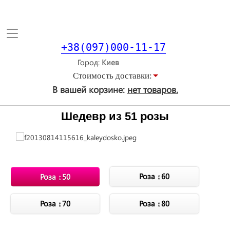
Toggle
navigation
+38(097)000-11-17
Город
Стоимость доставки:
В вашей корзине:
нет товаров.
Шедевр из 51 розы
Роза ↕60
Роза ↕50
Роза ↕70
Роза ↕80