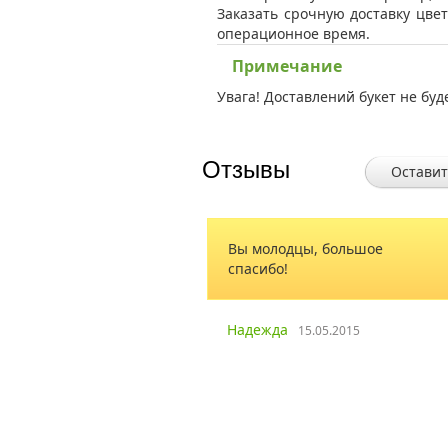
Заказать срочную доставку цвет
операционное время.
Примечание
Увага! Доставлений букет не буд
Отзывы
Оставит
Вы молодцы, большое
Отличный сайт
спасибо!
Запорожья, а з
доставку делал
Сомневался в д
сделано хорош
Надежда
15.05.2015
осталась дово
вам за хорошу
Каталаев
10.03