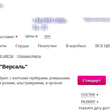
ка
Обратный звоно
+38(097)000-
11-17
Цены в:
грн.
оставки:
кеты
Сердца
Поштучно
В коробках
ВСЕ Ц
Е ЦВЕТЫ
Сборные букеты
 "Версаль"
Стандарт
СОСТАВ
▼
РАЗМЕР
▼
Укажите дату дос