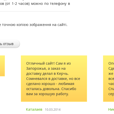
ов (от 1-2 часов) можно по телефону в
е точною копією зображення на сайті.
ь отзыв
! Сам я из
Оперативно сработали.
аказ на
Сделал заказ в один клик, тут
 в Керчь.
же перезвонили и уточнили
оставке, но все
все данные заказа. Через пару
о - любимая
часов пришла смс о доставке.
льна. Спасибо
Спасибо за качественный
ю работу.
сервис!
Никита
.2014
21.12.2014