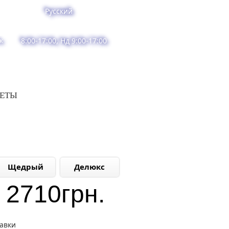
Русский
к
8:00-17:00, Нд 9:00-17:00
ВЕТЫ
Щедрый
Делюкс
2710
грн.
тавки