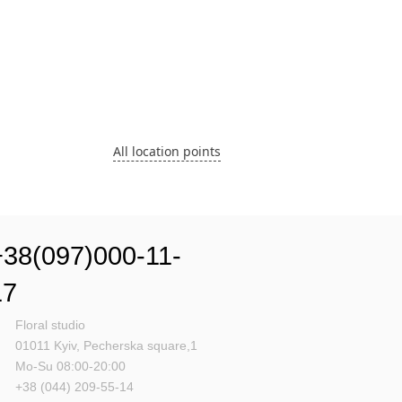
All location points
+38(097)000-11-
17
Floral studio
01011
Kyiv,
Pecherska square,1
Mo-Su 08:00-20:00
+38 (044) 209-55-14