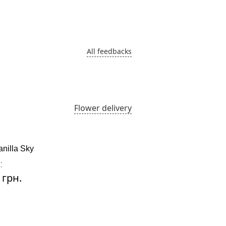
All feedbacks
Flower delivery
nilla Sky
Easther
:
Price:
 грн.
7130 грн.