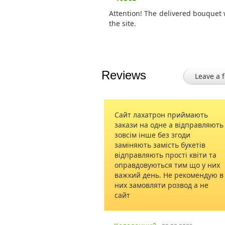
Attention! The delivered bouquet 
the site.
Reviews
Leave a 
Сайт лахатрон приймають
Огромное спа
закази на одне а відправляють
обслуживание
зовсім інше без згоди
и все довольн
заміняють замість букетів
высшем уров
відправляють прості квіти та
,спасибо100б
оправдовуються тим що у них
важкий день. Не рекомендую в
них замовляти розвод а не
Лариса
13.09
сайт