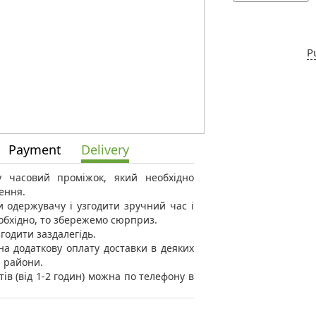
P
Payment
Delivery
 у часовий проміжок, який необхідно
ення.
 одержувачу і узгодити зручний час і
еобхідно, то збережемо сюрприз.
годити заздалегідь.
а додаткову оплату доставки в деяких
і райони.
тів (від 1-2 годин) можна по телефону в