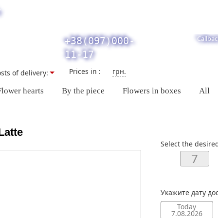
y
Callbac
+38(097)000-
11-17
Prices in :
грн.
sts of delivery:
Flower hearts
By the piece
Flowers in boxes
All
Latte
Select the desire
Укажите дату до
Today
7.08.2026