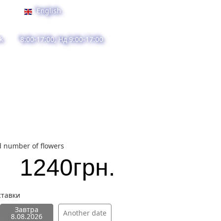
English
k
8:00-17:00, Нд 9:00-17:00
d number of flowers
1240
грн.
ставки
Завтра
Another date
8.08.2026