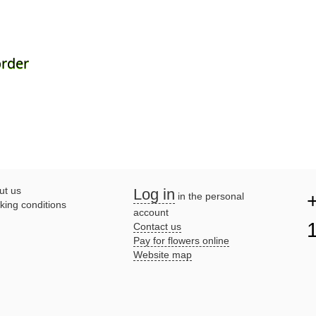
order
ut us
Log in
in the personal
king conditions
account
Contact us
Pay for flowers online
Website map