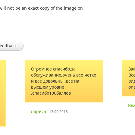
will not be an exact copy of the image on
feedback
сибо,за
Заказывал цветы и конфеты.
,очень все четко
Все доставили в наилучшем
ы ,все на
виде. Спасибо за
не
оперативность!
аллов
Владимир
19.10.2014
.2018