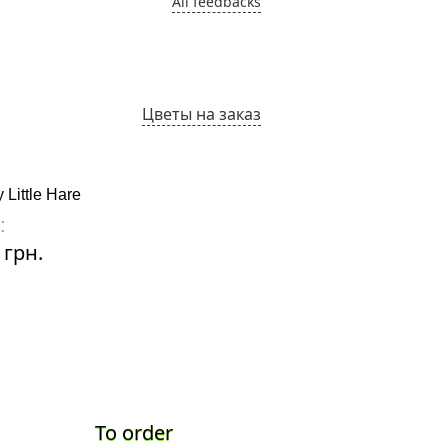
All feedbacks
Цветы на заказ
 Little Hare
Cream Heart
:
Price:
 грн.
2850 грн.
To order
To ord