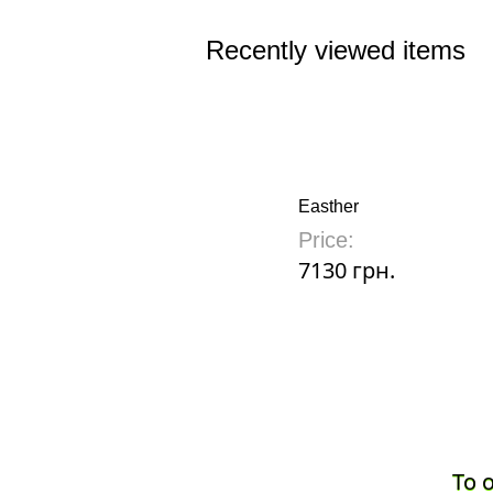
Recently viewed items
Easther
Price:
7130 грн.
To 