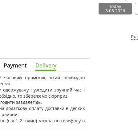
Today
8.08.2026
Pur
Payment
Delivery
 у часовий проміжок, який необхідно
ення.
 одержувачу і узгодити зручний час і
еобхідно, то збережемо сюрприз.
годити заздалегідь.
а додаткову оплату доставки в деяких
і райони.
тів (від 1-2 годин) можна по телефону в