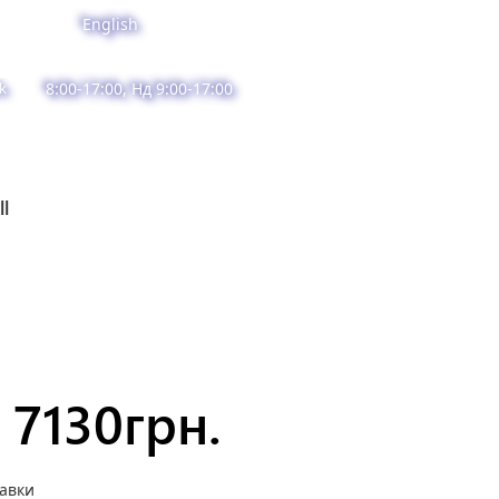
English
k
8:00-17:00, Нд 9:00-17:00
ll
7130
грн.
тавки