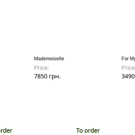
Mademoiselle
For My
Price:
Price
7850 грн.
3490
order
To order