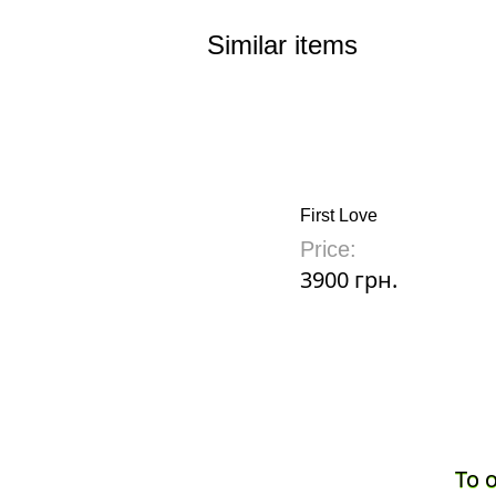
Similar items
First Love
Price:
3900 грн.
To 