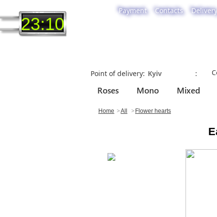
Payment
Contacts
Deliver
23:10
C
Point of delivery
Roses
Mono
Mixed
Home
All
Flower hearts
E