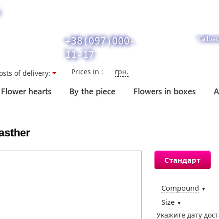
y
Callbac
+38(097)000-
11-17
Prices in :
грн.
osts of delivery:
Flower hearts
By the piece
Flowers in boxes
A
asther
Стандарт
Compound
▼
Size
▼
Укажите дату дос