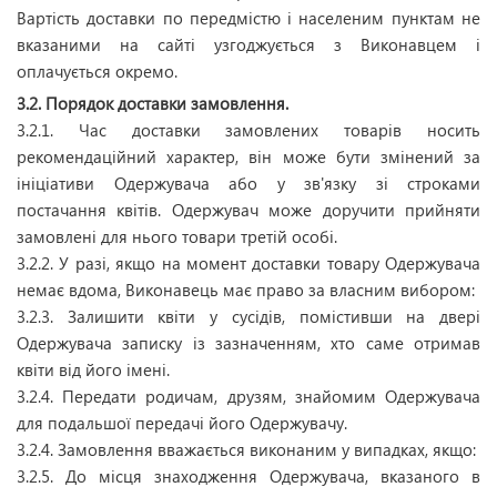
Вартість доставки по передмістю і населеним пунктам не
вказаними на сайті узгоджується з Виконавцем і
оплачується окремо.
3.2. Порядок доставки замовлення.
3.2.1. Час доставки замовлених товарів носить
рекомендаційний характер, він може бути змінений за
ініціативи Одержувача або у зв'язку зі строками
постачання квітів. Одержувач може доручити прийняти
замовлені для нього товари третій особі.
3.2.2. У разі, якщо на момент доставки товару Одержувача
немає вдома, Виконавець має право за власним вибором:
3.2.3. Залишити квіти у сусідів, помістивши на двері
Одержувача записку із зазначенням, хто саме отримав
квіти від його імені.
3.2.4. Передати родичам, друзям, знайомим Одержувача
для подальшої передачі його Одержувачу.
3.2.4. Замовлення вважається виконаним у випадках, якщо:
3.2.5. До місця знаходження Одержувача, вказаного в