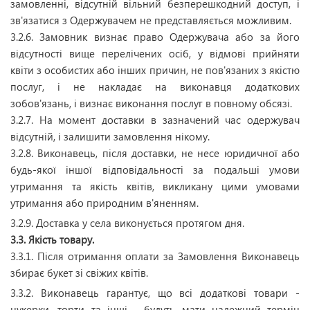
замовленні, відсутній вільний безперешкодний доступ, і
зв'язатися з Одержувачем не представляється можливим.
3.2.6. Замовник визнає право Одержувача або за його
відсутності вище перелічених осіб, у відмові прийняти
квіти з особистих або інших причин, не пов'язаних з якістю
послуг, і не накладає на виконавця додаткових
зобов'язань, і визнає виконання послуг в повному обсязі.
3.2.7. На момент доставки в зазначений час одержувач
відсутній, і залишити замовлення нікому.
3.2.8. Виконавець, після доставки, не несе юридичної або
будь-якої іншої відповідальності за подальші умови
утримання та якість квітів, викликану цими умовами
утримання або природним в'яненням.
3.2.9. Доставка у села виконується протягом дня.
3.3. Якість товару.
3.3.1. Після отримання оплати за Замовлення Виконавець
збирає букет зі свіжих квітів.
3.3.2. Виконавець гарантує, що всі додаткові товари -
цукерки, торти та інші - будуть мати належний термін