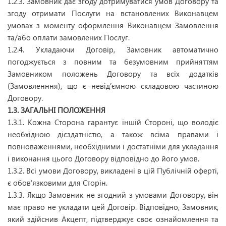
1.2.3. Замовник дає згоду дотримуватися умов Договору та
згоду отримати Послуги на встановлених Виконавцем
умовах з моменту оформлення Виконавцем Замовлення
та/або оплати замовлених Послуг.
1.2.4. Укладаючи Договір, Замовник автоматично
погоджується з повним та безумовним прийняттям
Замовником положень Договору та всіх додатків
(Замовленння), що є невід’ємною складовою частиною
Договору.
1.3. ЗАГАЛЬНІ ПОЛОЖЕННЯ
1.3.1. Кожна Сторона гарантує іншій Стороні, що володіє
необхідною дієздатністю, а також всіма правами і
повноваженнями, необхідними і достатніми для укладання
і виконання цього Договору відповідно до його умов.
1.3.2. Всі умови Договору, викладені в цій Публічній оферті,
є обов’язковими для Сторін.
1.3.3. Якщо Замовник не згодний з умовами Договору, він
має право не укладати цей Договір. Відповідно, Замовник,
який здійснив Акцепт, підтверджує своє ознайомлення та