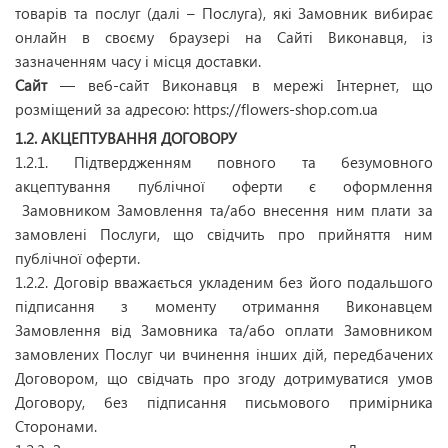
товарів та послуг (далі – Послуга), які Замовник вибирає
онлайн в своєму браузері на Сайті Виконавця, із
зазначенням часу і місця доставки.
Сайт
— веб-сайт Виконавця в мережі Інтернет, що
розміщений за адресою: https://flowers-shop.com.ua
1.2. АКЦЕПТУВАННЯ ДОГОВОРУ
1.2.1. Підтвердженням повного та безумовного
акцептування публічної оферти є оформлення
Замовником Замовлення та/або внесення ним плати за
замовлені Послуги, що свідчить про прийняття ним
публічної оферти.
1.2.2. Договір вважається укладеним без його подальшого
підписання з моменту отримання Виконавцем
Замовлення від Замовника та/або оплати Замовником
замовлених Послуг чи вчинення інших дій, передбачених
Договором, що свідчать про згоду дотримуватися умов
Договору, без підписання письмового примірника
Сторонами.