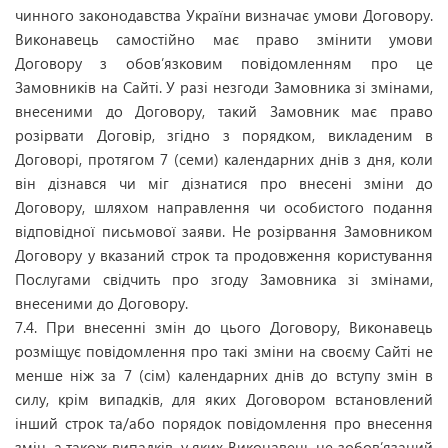
чинного законодавства України визначає умови Договору.
Виконавець самостійно має право змінити умови
Договору з обов’язковим повідомленням про це
Замовників на Сайті. У разі незгоди Замовника зі змінами,
внесеними до Договору, такий Замовник має право
розірвати Договір, згідно з порядком, викладеним в
Договорі, протягом 7 (семи) календарних днів з дня, коли
він дізнався чи міг дізнатися про внесені зміни до
Договору, шляхом направлення чи особистого подання
відповідної письмової заяви. Не розірвання Замовником
Договору у вказаний строк та продовження користування
Послугами свідчить про згоду Замовника зі змінами,
внесеними до Договору.
7.4. При внесенні змін до цього Договору, Виконавець
розміщує повідомлення про такі зміни на своєму Сайті не
менше ніж за 7 (сім) календарних днів до вступу змін в
силу, крім випадків, для яких Договором встановлений
інший строк та/або порядок повідомлення про внесення
змін, а також випадків, у яких Виконавець не зобов’язаний