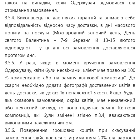
також на випадки, коли Одержувач відмовився від
отримання замовлення.
3.5.4. Виконавець не дає ніяких гарантій та знімає з себе
відповідальність відносно часу доставки, в дні масового
попиту на послуги (Міжнародний жіночий день, День
святого Валентина - 7-9 березня й 13-15 лютого
відповідно) - у ці дні всі замовлення доставляються
протягом дня.
3.5.5. У разі, якщо в момент вручення замовлення
Одержувачу, квіти були несвіжими, клієнт має право на 100
% компенсацію або на заміну квіткової композиції. До
скарги необхідно додати фотографії доставлених квітів в
день доставки, як доказ їх неналежної якості. Якщо будь-
яка складова замовлення, окрім квітів, має неналежний
або неякісний вигляд, то вона підлягає заміні. Квіткові
композиції, які були змінені згідно п.3.4, вважаються
виконаними належним чином.
3.5.6. Повернення грошових коштів при скасуванні
замовлення здійснюється з утриманням 20% від вартості