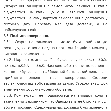
3.4.10. У разі відсутності замовлених квітів та неможливості
узгодження заміщення з замовником, заміщення квітів
відбувається на квіти, що є в наявності. Заміщення
відбувається на суму вартості замовлення з доставкою у
потрібну дату. Перевагу має дата доставки, а не
найменування квітів.
3.5. Політика повернення.
3.5.1. Скарга на замовлення може бути прийнята до
розгляду, якщо вона подана протягом 14 днів з моменту
виконання замовлення.
3.5.2 . Порядок компенсації відбувається у випадках п.3.5.5.,
п.3.5.6., п.3.6.2, п.3.6.3. Часткове або повне повернення
коштів відбувається в найближчий банківський день після
прийняття рішення про повернення. Сторони
звільняються від зобов'язань за даною Угодою внаслідок
виникнення форс-мажорних обставин.
3.5.3. Компенсація не поширюється на випадки, коли в
зазначений Замовником час Одержувача не було на місці,
або на прохання Одержувача час доставки було змінено, а