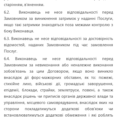
старінням, в'яненням.
6.2. Виконавець не несе відповідальності перед
Замовником за виникнення затримок у наданні Послуги,
якщо такі затримки знаходяться поза межами контролю з
боку Виконавця.
6.3. Виконавець не несе відповідальності за достовірність
відомостей, наданих Замовником під час замовлення
Послуг.
6.4. Виконавець не несе відповідальності перед
Замовником за невиконання або неналежне виконання
зобов'язань за цим Договором, якщо воно виникло
внаслідок дії форс-мажорних обставин, як то: пожежі,
стихійне лихо, військові дії, громадські заворушення,
епідемії, блокади, страйки, землетруси, повені, а також
внаслідок рішень чи приписів органів державної влади та
управління, місцевого самоврядування, внаслідок яких на
сторони покладатимуться додаткові обов'язки чи
встановлюватимуться додаткові обмеження і які роблять