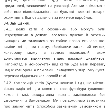
придатності, зазначений на упаковці. Але ми знімаємо з
себе всю відповідальність за будь-які неякісні товари,
окрім квітів. Відповідальність за них несе виробник.
3.4. Заміщення.
3.4.1. Деякі квіти є сезонними або можуть бути
недоступними в деяких населених пунктах. В окремих
випадках ми залишаємо за собою право еквівалентної
заміни квітів, при цьому, зберігаючи загальний вигляд,
кольорову гамму та вартість композицій, також
допускаються відхилення згідно варіацій дизайнера.
Наприклад, в монобукетах вид квітів буде мати перевагу
над їх кольором, а при заміні складових у збірному букеті
перевага віддається кольоровій гамі.
3.4.2.
Композиції квітів (букети, кошики і т.д.), що містять
кілька видів квітів, а також квіткова фурнітура (упаковка,
декор і т.п.), декоративна зелень, замінюються без
узгодження з Замовником. Ми повідомляємо Замовника
про заміну квітів (способом зазначеним Замовником в