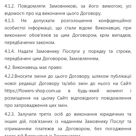
4.1.2. Повідомляти Замовникові, за його вимогою, усі
відомості про хід виконання цього Договору.
4.1.3. Не допускати розголошення конфіденційної
особистої інформації, що стали відомі Виконавцю, при
виконанні обов'язків за цим Договором, крім випадків,
передбачених законом.
4.1.4. Надати Замовнику Послуги у порядку та строки,
передбачені цим Договором, Замовленням.
4.2. Виконавець має право:
4.2.2.Вносити зміни до цього Договору, шляхом публікації
нової редакції Договору та/або змін до нього на Сайті
https://flowers-shop.com.ua в будь-який момент і
розміщення на цьому Сайті відповідного повідомлення
про запровадження цих змін.
4.2.3. Залучати третіх осіб до виконання юридичних та
інших дій, пов’язаних із наданням Замовнику Послуг та
отриманням платежів за Договором, без погодження
таких дій Виконавця із Замовником.