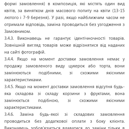
формі замовлення) в композиція, які містять один вид
квітів, за винятком днів масового попиту на квіти (13-15
лютого і 7-9 березня). У разі, якщо найближчим часом не
отримали відповідь, заміна проводиться без узгодження з
Замовником.
3.4.3. Виконавець не гарантує ідентічночності товарів.
Зовнішній вигляд товарів може відрізнятися від наданих
на сайті фотографій.
3.4.4. Якщо на момент доставки замовлення немає у
продажу замовленого виду цукерок або торта, вони
замінюються подібними, зі схожими якісними
характеристиками.
3.4.5. Якщо на момент доставки замовлення відсутня будь-
яка складова зі складу корзини з фруктами, вона
замінюється подібною, зі схожими якісними
характеристиками.
3.4.6. Заміна будь-якої зі складових замовлення
проводиться без додаткової оплати з боку клієнта.
Виконавець зобов'язується вдаватися до заміни тільки в