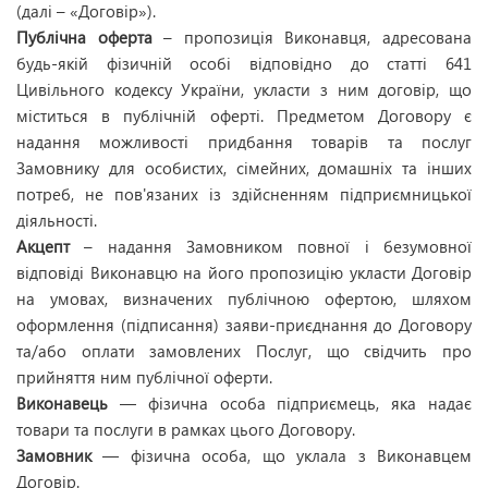
(далі – «Договір»).
Публічна оферта
– пропозиція Виконавця, адресована
будь-якій фізичній особі відповідно до статті 641
Цивільного кодексу України, укласти з ним договір, що
міститься в публічній оферті. Предметом Договору є
надання можливості придбання товарів та послуг
Замовнику для особистих, сімейних, домашніх та інших
потреб, не пов'язаних із здійсненням підприємницької
діяльності.
Акцепт
– надання Замовником повної і безумовної
відповіді Виконавцю на його пропозицію укласти Договір
на умовах, визначених публічною офертою, шляхом
оформлення (підписання) заяви-приєднання до Договору
та/або оплати замовлених Послуг, що свідчить про
прийняття ним публічної оферти.
Виконавець
— фізична особа підприємець, яка надає
товари та послуги в рамках цього Договору.
Замовник
— фізична особа, що уклала з Виконавцем
Договір.