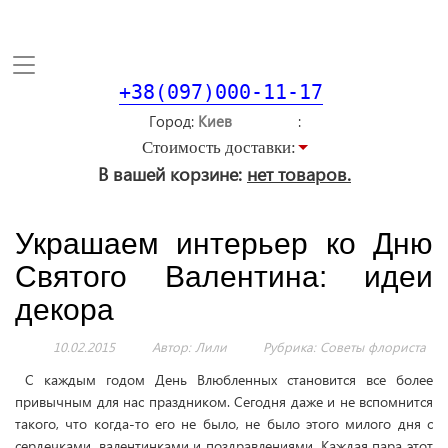
Toggle
navigation
+38(097)000-11-17
Город
Стоимость доставки:
В вашей корзине:
нет товаров.
Украшаем интерьер ко Дню
Святого Валентина: идеи
декора
10.02.2015
Автор: Лили
Рубрика:
Советы флориста
С каждым годом День Влюбленных становится все более
привычным для нас праздником. Сегодня даже и не вспомнится
такого, что когда-то его не было, не было этого милого дня с
сердечками, валентинками и поздравлениями. Каждая пара этот