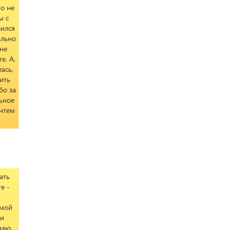
то не
ы с
вился
ально
не
е. А,
ась,
ить
бо за
ьное
антем
ать
е -
 мой
 и
наю,