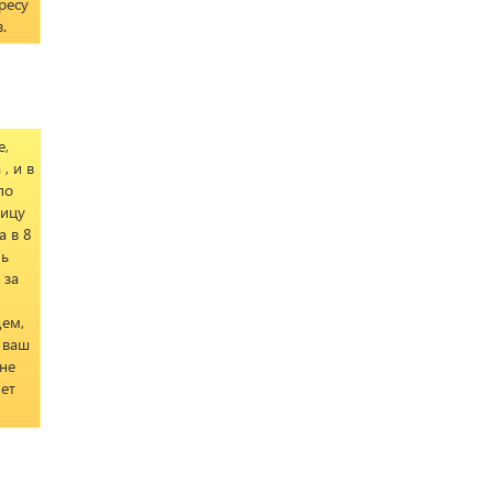
ресу
.
е,
, и в
по
ницу
а в 8
нь
 за
щем,
 ваш
 не
яет