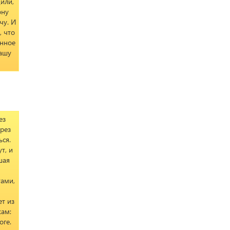
или,
ону
чу. И
, что
анное
вашу
ез
рез
ься.
т, и
шая
тами,
ет из
кам:
оге.