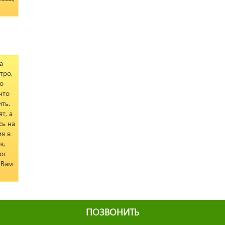
а
тро,
о
что
ть.
т, а
сь на
я в
з,
ог
 Вам
ПОЗВОНИТЬ