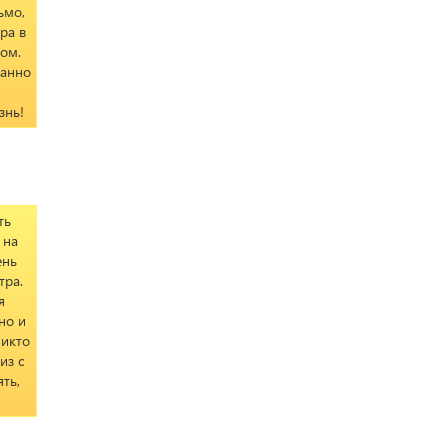
ьмо,
ра в
дом.
данно
знь!
ть
 на
ень
тра.
я
но и
никто
из с
ть,