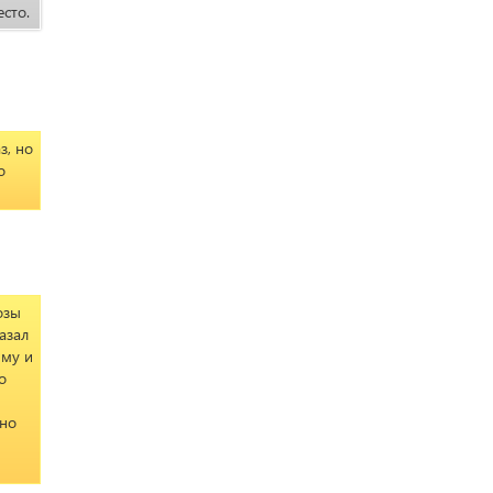
сто.
з, но
о
озы
азал
мму и
о
 но