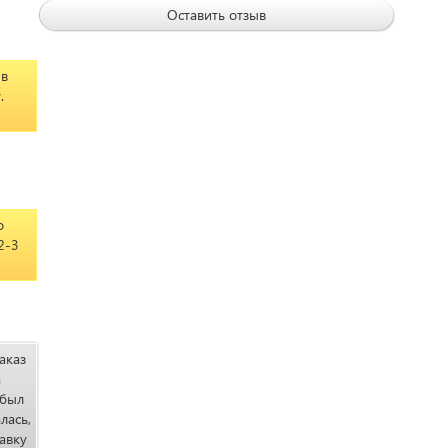
Оставить отзыв
 в
.
о
2-3
аказ
а
ибыл
лась,
авку