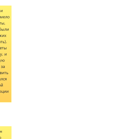
ми
смело
ты,
 были
ких
ть).
веты
у, и
кую
 за
вить
ился
ой
оции
н
о