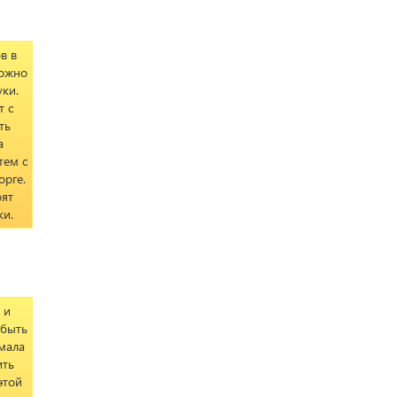
в в
можно
уки.
т с
ть
а
тем с
орге.
оят
ки.
 и
 быть
умала
ить
этой