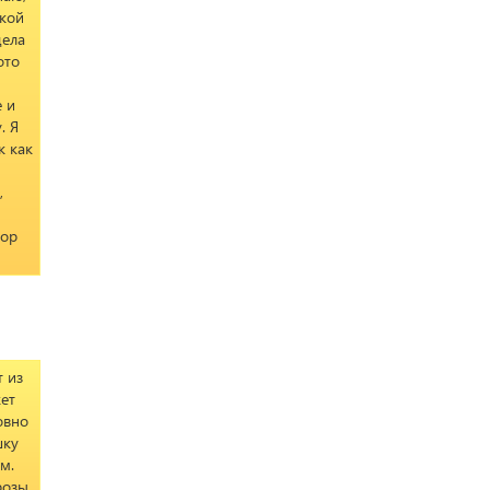
акой
дела
ото
е и
. Я
к как
,
hop
 из
кет
овно
шку
м.
розы,