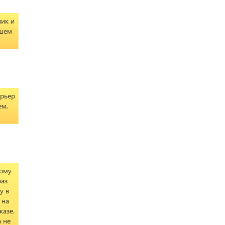
ник и
сшем
урьер
ем,
ному
раз
у в
 на
казе.
 не