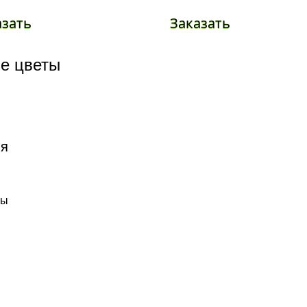
азать
Заказать
е цветы
зы