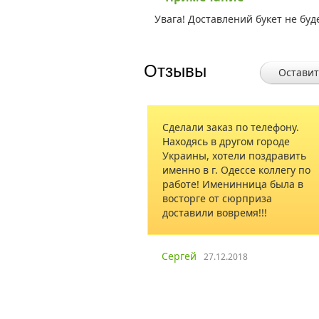
Увага! Доставлений букет не буд
Отзывы
Оставит
Сделали заказ по телефону.
Букет заказа
Находясь в другом городе
и правда пол
Украины, хотели поздравить
небольшой, к
именно в г. Одессе коллегу по
менеджеры, н
работе! Именинница была в
аккуратный и
восторге от сюрприза
таком малень
доставили вовремя!!!
видна рука м
цветочек под
аккуратно уп
лишнего. Спа
Сергей
27.12.2018
профессиона
Ирина Громо