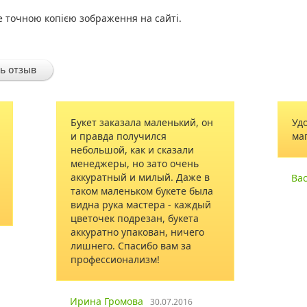
е точною копією зображення на сайті.
ь отзыв
ла маленький, он
Удобный и уютный интернет
учился
магазин
ак и сказали
о зато очень
 милый. Даже в
Василий
14.08.2015
ком букете была
астера - каждый
резан, букета
акован, ничего
сибо вам за
лизм!
ва
30.07.2016