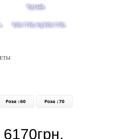
Русский
к
8:00-17:00, Нд 9:00-17:00
ВЕТЫ
Роза ↕60
Роза ↕70
6170
грн.