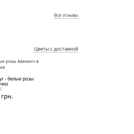
Все отзывы
Цветы с доставкой
г - белые розы
Хризантема розовая
чно
:
Цена:
 грн.
1510 грн.