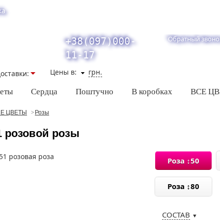
ка
Обратный звоно
+38(097)000-
11-17
Цены в:
грн.
оставки:
кеты
Сердца
Поштучно
В коробках
ВСЕ Ц
Е ЦВЕТЫ
Розы
1 розовой розы
Роза ↕50
Роза ↕80
СОСТАВ
▼