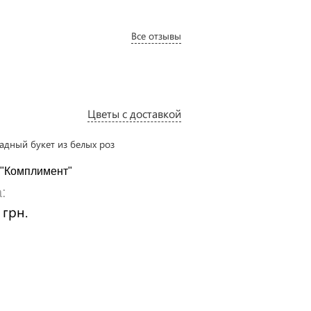
Все отзывы
Цветы с доставкой
 "Комплимент"
Розы белые импортные
:
Цена:
 грн.
1240 грн.