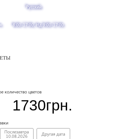
Русский
к
8:00-17:00, Нд 9:00-17:00
ВЕТЫ
е количество цветов
1730
грн.
авки
Послезавтра
Другая дата
10.08.2026