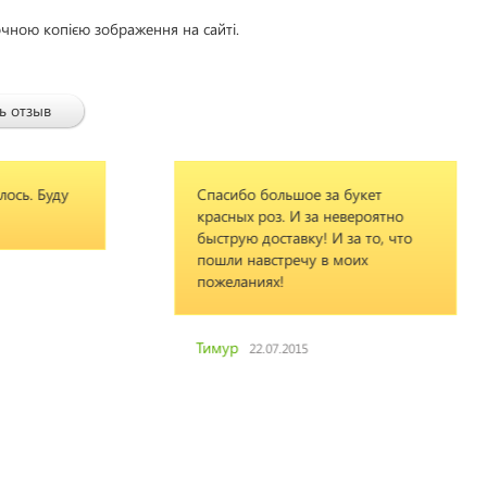
очною копією зображення на сайті.
ь отзыв
Спасибо большое за букет
Род
красных роз. И за невероятно
пре
быструю доставку! И за то, что
поз
пошли навстречу в моих
фру
пожеланиях!
вам
Тимур
Оль
22.07.2015