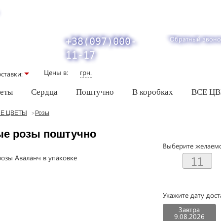
Обратный звоно
+38(097)000-
11-17
Цены в:
грн.
ставки:
кеты
Сердца
Поштучно
В коробках
ВСЕ Ц
Е ЦВЕТЫ
Розы
ые розы поштучно
Выберите желаемо
Укажите дату дост
Завтра
9.08.2026