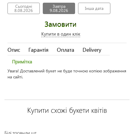
Сьогодні
Завтра
Інша дата
8.08.2026
9.08.2026
Замовити
Купити в один клік
Опис
Гарантія
Оплата
Delivery
Примітка
Увага! Доставлений букет не буде точною копією зображення
на сайті.
Купити схожі букети квітів
Білі троянди шт.
Бу