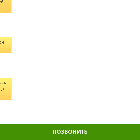
ей
ой
азал
да
тро
ПОЗВОНИТЬ
как