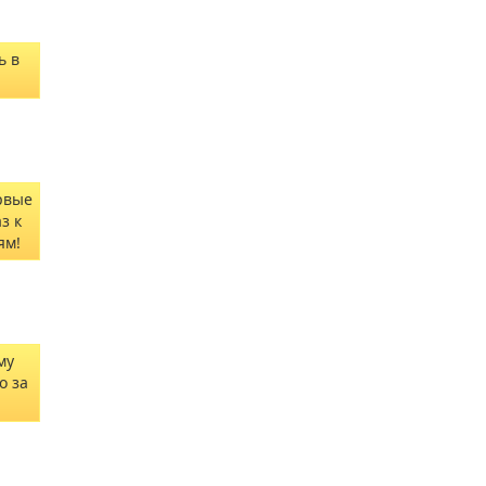
ь в
рвые
з к
ям!
му
о за