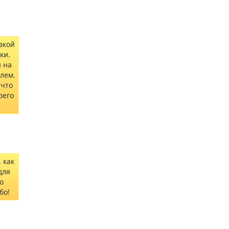
вкой
ки.
и на
лем.
 что
оего
 как
для
о
бо!