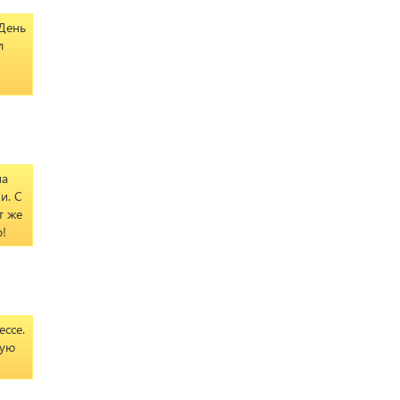
 День
л
на
и. С
т же
!
ссе.
дую