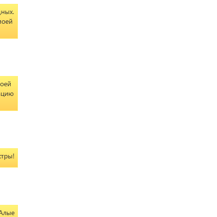
дных.
моей
моей
ацию
стры!
 Алые