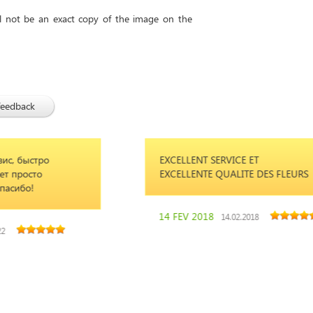
ll not be an exact copy of the image on the
feedback
EXCELLENT SERVICE ET
kho
EXCELLENTE QUALITE DES FLEURS
pob
firm
14 FEV 2018
14.02.2018
Ole