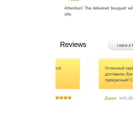
Attention! The delivered bouquet wi
site.
Reviews
Leave a 
, friendly and
Отличный сервис, быстро
 Highly
доставили, букет просто
прекрасный! Спасибо!
Дарья
2.2018
14.01.2022