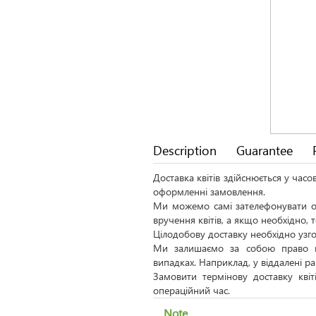
Description
Guarantee
Доставка квітів здійснюється у час
оформленні замовлення.
Ми можемо самі зателефонувати од
вручення квітів, а якщо необхідно,
Цілодобову доставку необхідно узго
Ми залишаємо за собою право н
випадках. Наприклад, у віддалені р
Замовити термінову доставку кві
операційний час.
Note