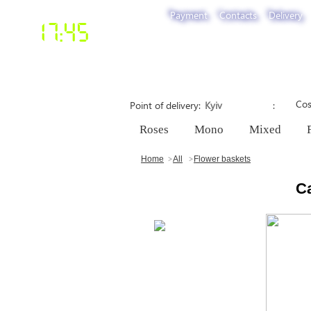
Payment
Contacts
Delivery
17:45
Cos
Point of delivery
Roses
Mono
Mixed
Home
All
Flower baskets
C