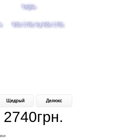
English
k
8:00-17:00, Нд 9:00-17:00
Щедрый
Делюкс
2740
грн.
вки