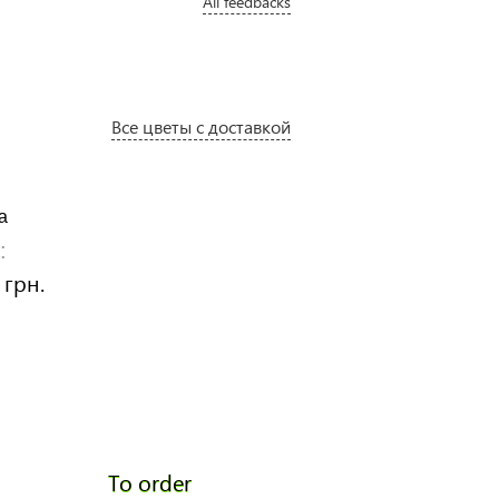
All feedbacks
Все цветы с доставкой
a
Anastacia
:
Price:
 грн.
3060 грн.
To order
To ord