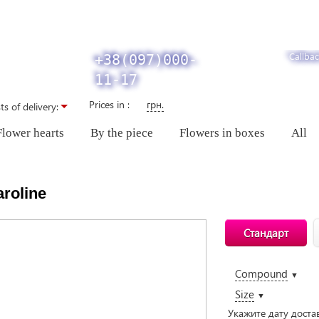
Callbac
+38(097)000-
11-17
Prices in :
грн.
ts of delivery:
Flower hearts
By the piece
Flowers in boxes
All
aroline
Стандарт
Compound
▼
Size
▼
Укажите дату доста