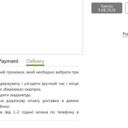
Завтра
9.08.2026
Pu
Payment
Delivery
овий проміжок, який необхідно вибрати при
ержувачу і узгодити зручний час і місце
 то збережемо сюрприз.
дити заздалегідь.
а додаткову оплату доставки в деяких
айони.
тів (від 1-2 годин) можна по телефону в