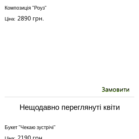
Композиція "Роуз"
С
2890 грн.
Ціна:
Ці
Замовити
Нещодавно переглянуті квіти
Букет "Чекаю зустрічі"
2190 грн.
Ціна: