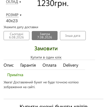
1230
грн.
СКЛАД
▼
РОЗМІР
▼
40х23
Укажите дату доставки
Сьогодні
Завтра
Інша дата
6.08.2026
7.08.2026
Замовити
Купити в один клік
Опис
Гарантія
Оплата
Delivery
Примітка
Увага! Доставлений букет не буде точною копією
зображення на сайті.
Купити схожі букети квітів