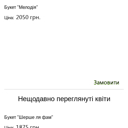
Букет "Мелодія"
Бу
2050 грн.
Ціна:
Ці
Замовити
Нещодавно переглянуті квіти
Букет "Шерше ля фам"
1875 грн.
Ціна: