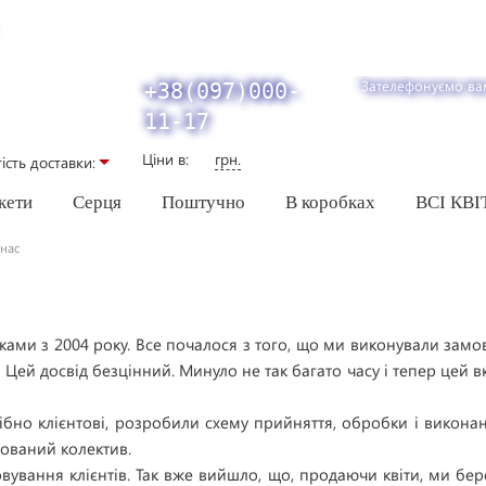
Зателефонуємо ва
+38(097)000-
11-17
Ціни в:
грн.
iсть доставки:
кети
Серця
Поштучно
В коробках
ВСІ КВІ
нас
ами з 2004 року. Все почалося з того, що ми виконували замовл
 Цей досвід безцінний. Минуло не так багато часу і тепер цей 
ібно клієнтові, розробили схему прийняття, обробки і викон
тований колектив.
ування клієнтів. Так вже вийшло, що, продаючи квіти, ми бер