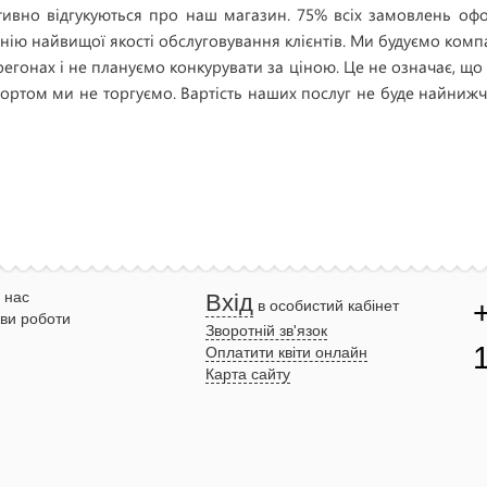
тивно відгукуються про наш магазин. 75% всіх замовлень о
ію найвищої якості обслуговування клієнтів. Ми будуємо компа
егонах і не плануємо конкурувати за ціною. Це не означає, що у
ортом ми не торгуємо. Вартість наших послуг не буде найнижчо
 нас
Вхід
в особистий кабінет
ви роботи
Зворотній зв'язок
Оплатити квіти онлайн
Карта сайту