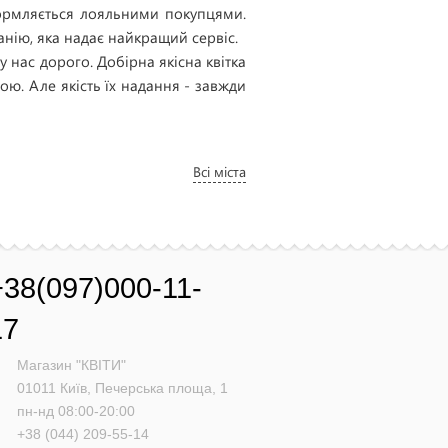
формляється лояльними покупцями.
нію, яка надає найкращий сервіс.
 нас дорого. Добірна якісна квітка
ю. Але якість їх надання - завжди
Всі міста
+38(097)000-11-
17
Магазин "КВІТИ"
01011
Київ,
Печерська площа, 1
пн-нд 08:00-20:00
+38 (044) 209-55-14