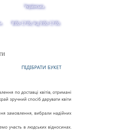
Українська
м
8:00-17:00, Нд 9:00-17:00
ТИ
ПІДІБРАТИ БУКЕТ
ення по доставці квітів, отримані
вкрай зручний спосіб дарувати квіти
ання замовлення, вибрали надійних
емо участь в людських відносинах.