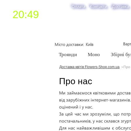
Оплата
Контакти
Доставка
20:49
Варт
Місто доставки
Троянди
Моно
Збірні бу
Про 
Доставка квітів Flowers-Shop.com.ua
Про нас
Ми займаємося квітковими доставк
від зарубіжних інтернет-магазинів.
оцінений і у нас.
За цей час ми зрозуміли, що потр
постачальників, у нас склався згур
Для нас найважливішим є обслугов