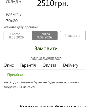
2510
грн.
СКЛАД
▼
РОЗМІР
▼
70х20
Укажите дату доставки
Сьогодні
Завтра
Інша дата
8.08.2026
9.08.2026
Замовити
Купити в один клік
Опис
Гарантія
Оплата
Delivery
Примітка
Увага! Доставлений букет не буде точною копією
зображення на сайті.
Купити схожі букети квітів