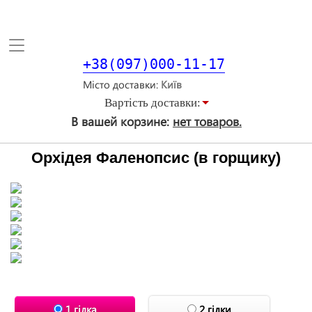
Toggle
navigation
+38(097)000-11-17
Місто доставки
Вартiсть доставки:
В вашей корзине:
нет товаров.
Орхідея Фаленопсис (в горщику)
1 гілка
2 гілки