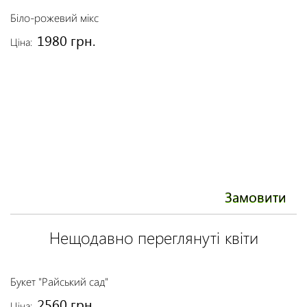
Біло-рожевий мікс
Бу
1980 грн.
Ціна:
Ці
Замовити
Нещодавно переглянуті квіти
Букет "Райський сад"
2560 грн.
Ціна: