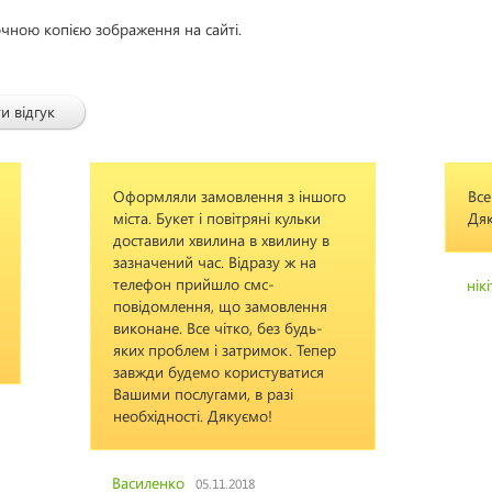
очною копією зображення на сайті.
и відгук
мовлення з іншого
Все зроблено чітко, вчасно.
повітряні кульки
Дякую
лина в хвилину в
. Відразу ж на
шло смс-
нікітюк
22.09.2015
 що замовлення
чітко, без будь-
і затримок. Тепер
 користуватися
ами, в разі
Дякуємо!
11.2018