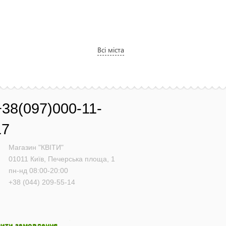
Всі міста
+38(097)000-11-
17
Магазин "КВІТИ"
01011
Київ,
Печерська площа, 1
пн-нд 08:00-20:00
+38 (044) 209-55-14
ити замовлення