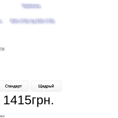
Українська
м
8:00-17:00, Нд 9:00-17:00
ТИ
Стандарт
Щедрый
1415
грн.
вки