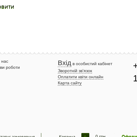
овити
 нас
Вхід
в особистий кабінет
ви роботи
Зворотній зв'язок
Оплатити квіти онлайн
Карта сайту
0
грн.
статус замовлення
Корзина
0
Оформ