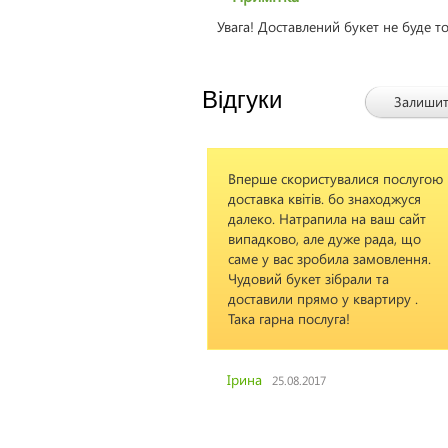
Увага! Доставлений букет не буде т
Відгуки
Залишит
Вперше скористувалися послугою
Оформляли за
доставка квітів. бо знаходжуся
міста. Букет і 
далеко. Натрапила на ваш сайт
доставили хви
випадково, але дуже рада, що
зазначений час
саме у вас зробила замовлення.
телефон прий
Чудовий букет зібрали та
повідомлення,
доставили прямо у квартиру .
виконане. Все 
Така гарна послуга!
яких проблем 
завжди будемо
Вашими послуг
необхідності. 
Ірина
25.08.2017
Василенко
05.