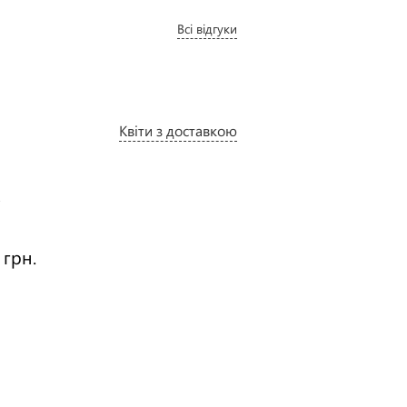
Всі відгуки
Квіти з доставкою
Вітаю
:
Ціна:
 грн.
1415 грн.