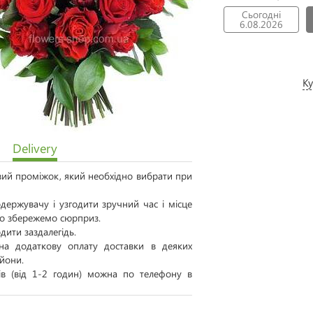
Сьогодні
6.08.2026
Ку
Delivery
овий проміжок, який необхідно вибрати при
ержувачу і узгодити зручний час і місце
 то збережемо сюрприз.
дити заздалегідь.
а додаткову оплату доставки в деяких
айони.
тів (від 1-2 годин) можна по телефону в