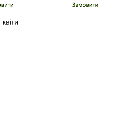
овити
Замовити
 квіти