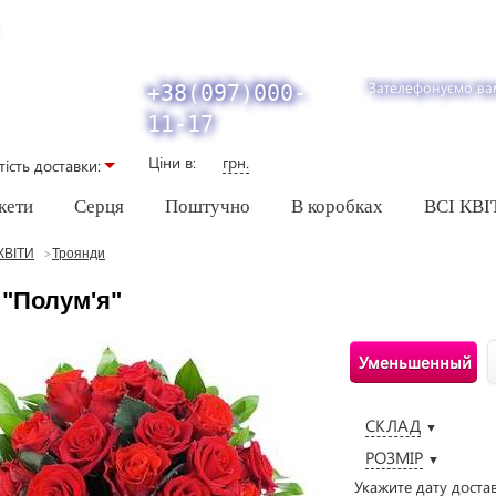
Зателефонуємо ва
+38(097)000-
11-17
Ціни в:
грн.
тiсть доставки:
кети
Серця
Поштучно
В коробках
ВСІ КВІ
КВІТИ
Троянди
 "Полум'я"
Уменьшенный
СКЛАД
▼
РОЗМІР
▼
Укажите дату доста