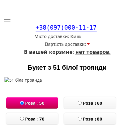
Toggle
navigation
+38(097)000-11-17
Місто доставки
Вартiсть доставки:
В вашей корзине:
нет товаров.
Букет з 51 білої троянди
Роза ↕50
Роза ↕60
Роза ↕70
Роза ↕80