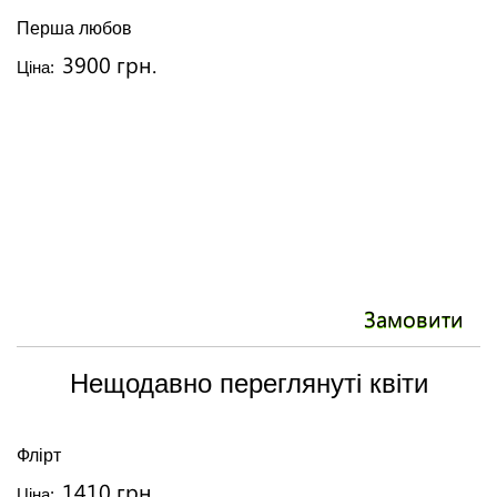
Перша любов
М
3900 грн.
Ціна:
Ці
Замовити
Нещодавно переглянуті квіти
Флірт
1410 грн.
Ціна: