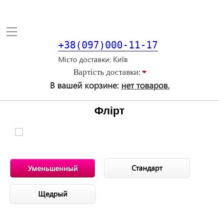
Toggle
navigation
+38(097)000-11-17
Місто доставки
Вартiсть доставки:
В вашей корзине:
нет товаров.
Флірт
Стандарт
Уменьшенный
Щедрый