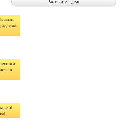
Залишити відгук
но:
ача,
ати
та
и!