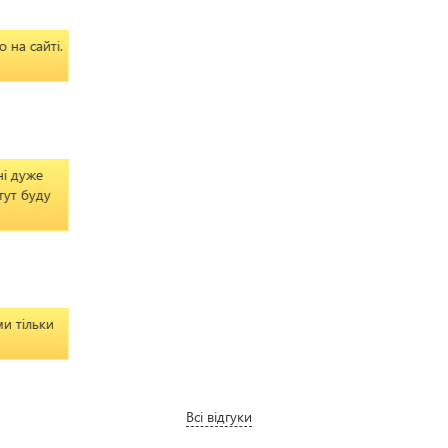
айті.
же
уду
льки
Всі відгуки