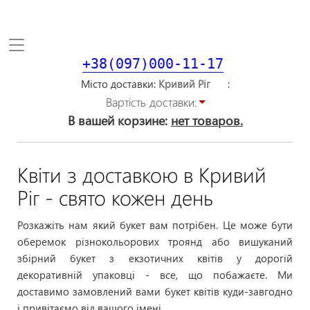
Toggle
navigation
+38(097)000-11-17
Місто доставки
Вартiсть доставки:
В вашей корзине:
нет товаров.
Квіти з доставкою в Кривий
Ріг - свято кожен день
Розкажіть нам який букет вам потрібен. Це може бути
оберемок різнокольорових троянд або вишуканий
збірний букет з екзотичних квітів у дорогій
декоративній упаковці - все, що побажаєте. Ми
доставимо замовлений вами букет квітів куди-завгодно
і привітаємо від вашого імені.