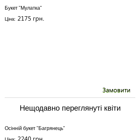
Букет "Мулатка"
С
2175 грн.
Ціна:
Ці
Замовити
Нещодавно переглянуті квіти
Осінній букет "Багрянець"
2240 грн.
Ціна: