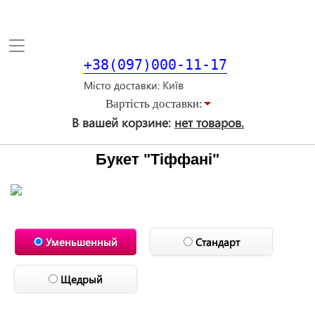
Toggle
navigation
+38(097)000-11-17
Місто доставки
Вартiсть доставки:
В вашей корзине:
нет товаров.
Букет "Тіффані"
Уменьшенный
Стандарт
Щедрый