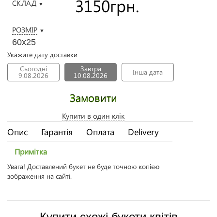
3150
грн.
СКЛАД
▼
РОЗМІР
▼
60х25
Укажите дату доставки
Сьогодні
Завтра
Інша дата
9.08.2026
10.08.2026
Замовити
Купити в один клік
Опис
Гарантія
Оплата
Delivery
Примітка
Увага! Доставлений букет не буде точною копією
зображення на сайті.
Купити схожі букети квітів