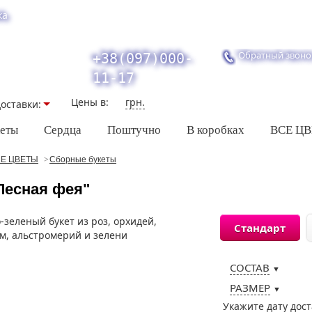
ка
Обратный звоно
+38(097)000-
11-17
Цены в:
грн.
оставки:
кеты
Сердца
Поштучно
В коробках
ВСЕ Ц
Е ЦВЕТЫ
Сборные букеты
Лесная фея"
Стандарт
СОСТАВ
▼
РАЗМЕР
▼
Укажите дату дос