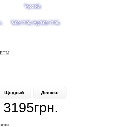
Русский
к
8:00-17:00, Нд 9:00-17:00
ВЕТЫ
Щедрый
Делюкс
3195
грн.
тавки