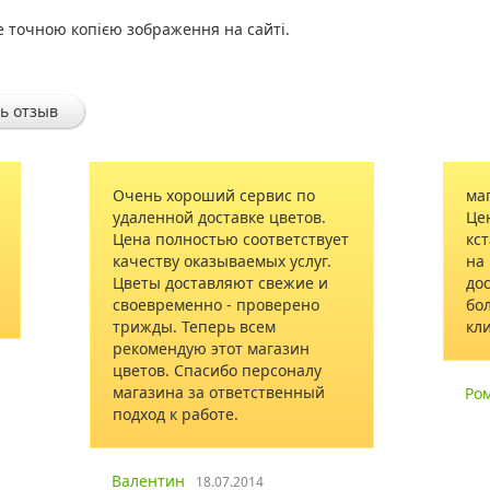
е точною копією зображення на сайті.
ь отзыв
ий сервис по
магазин работает на отлично!
ставке цветов.
Цены на сайте актуальные, и
ью соответствует
кстати, не высокие. Отвечают
зываемых услуг.
на вопросы быстро. Букетом и
ляют свежие и
доставкой доволен. Желаю вам
 - проверено
больше заказов и благодарных
рь всем
клиентов
тот магазин
ибо персоналу
ответственный
Роман
16.08.2017
те.
.07.2014