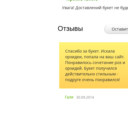
Увага! Доставлений букет не буд
Отзывы
Оставит
Спасибо за букет. Искала
Очень хорош
орхидеи, попала на ваш сайт.
удаленной до
Понравилось сочетание роз и
Цена полност
орхидей. Букет получился
качеству ока
действительно стильным -
Цветы достав
подруге очень понравился!
своевременно
трижды. Тепе
рекомендую э
цветов. Спас
Галя
30.09.2014
магазина за 
подход к рабо
Валентин
18