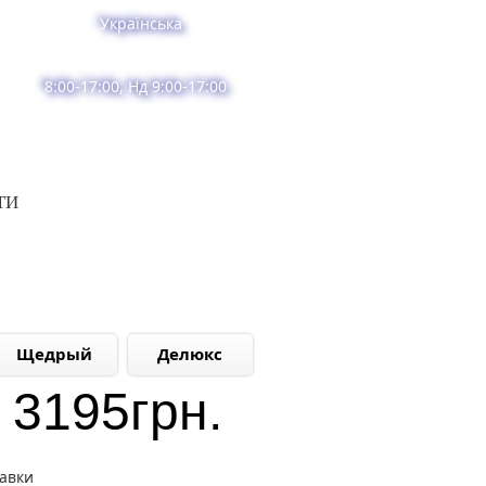
Українська
8:00-17:00, Нд 9:00-17:00
ТИ
Щедрый
Делюкс
3195
грн.
тавки