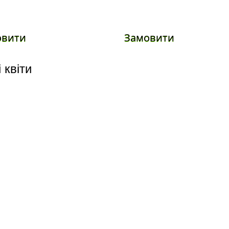
овити
Замовити
 квіти