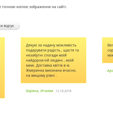
е точною копією зображення на сайті.
и відгук
адану можливість
Велика подяка від щирого
радість , щастя та
сердця за доставлені квіти дл
погади моїй
моєї родини.
й людині , моїй
ка квітів в м.
иконана вчасно,
Арсен
28.04.2019
івні .
алия
12.10.2018