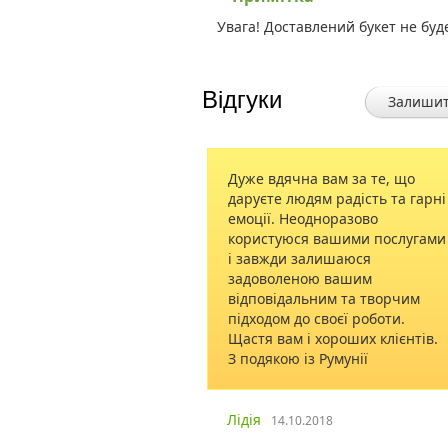
Увага! Доставлений букет не буд
Відгуки
Залишит
Дуже вдячна вам за те, що
Дякую за н
даруєте людям радість та гарні
подарувати 
емоції. Неодноразово
незабутні с
користуюся вашими послугами
найдорожчі
і завжди залишаюся
мамі. Достав
задоволеною вашим
Жмеринка в
відповідальним та творчим
на вищому р
підходом до своєї роботи.
Щастя вам і хороших клієнтів.
З подякою із Румунії
Зоряна, Ит
Лідія
14.10.2018