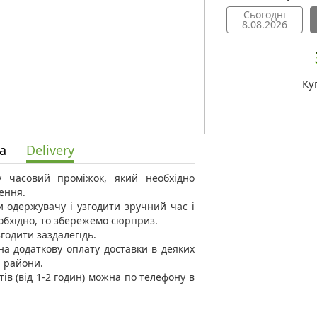
Сьогодні
8.08.2026
Ку
а
Delivery
 у часовий проміжок, який необхідно
ення.
 одержувачу і узгодити зручний час і
еобхідно, то збережемо сюрприз.
годити заздалегідь.
а додаткову оплату доставки в деяких
і райони.
тів (від 1-2 годин) можна по телефону в