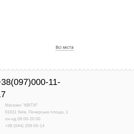
Всі міста
+38(097)000-11-
17
Магазин "КВІТИ"
01011
Київ,
Печерська площа, 1
пн-нд 08:00-20:00
+38 (044) 209-55-14