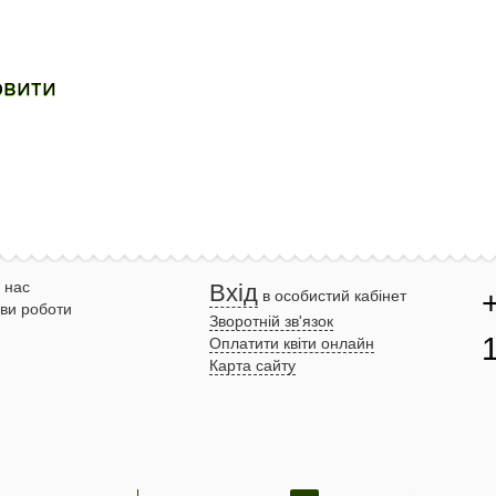
овити
 нас
Вхід
в особистий кабінет
ви роботи
Зворотній зв'язок
Оплатити квіти онлайн
Карта сайту