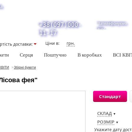
ка
Зателефонуємо
+38(097)000-
вам
11-17
Ціни в:
грн.
ртiсть доставки:
кети
Серця
Поштучно
В коробках
ВСІ КВІ
КВІТИ
Збірні букети
Лісова фея"
Стандарт
СКЛАД
▼
РОЗМІР
▼
Укажите дату дос