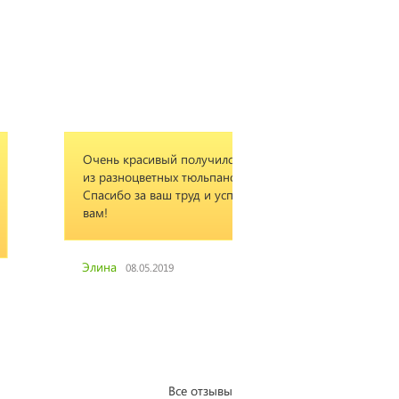
нь красивый получился букет
Не ожидал, ВСЕ ПРО
разноцветных тюльпанов.
ПРОСТО СУПЕР!! Мама
сибо за ваш труд и успехов
довольна сюрпризом!
!
Андрей
11.04.2019
ина
08.05.2019
Все отзывы