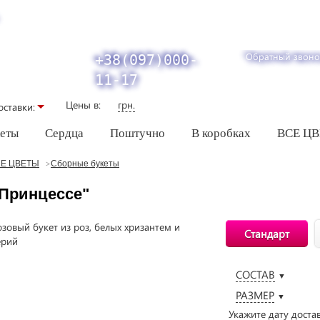
Обратный звоно
+38(097)000-
11-17
Цены в:
грн.
оставки:
кеты
Сердца
Поштучно
В коробках
ВСЕ Ц
Е ЦВЕТЫ
Сборные букеты
"Принцессе"
Стандарт
СОСТАВ
▼
РАЗМЕР
▼
Укажите дату доста