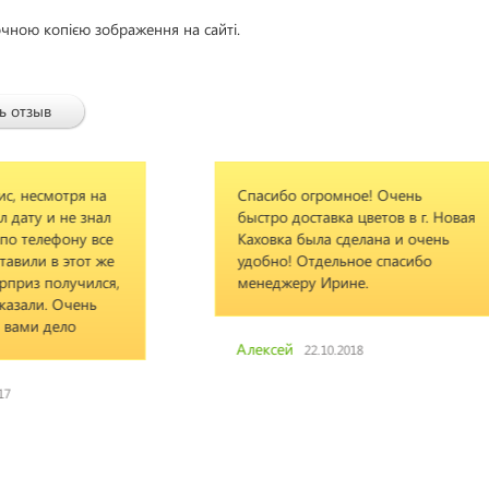
очною копією зображення на сайті.
ь отзыв
Спасибо огромное! Очень
Оче
быстро доставка цветов в г. Новая
из 
Каховка была сделана и очень
Спа
удобно! Отдельное спасибо
вам
менеджеру Ирине.
Эл
Алексей
22.10.2018