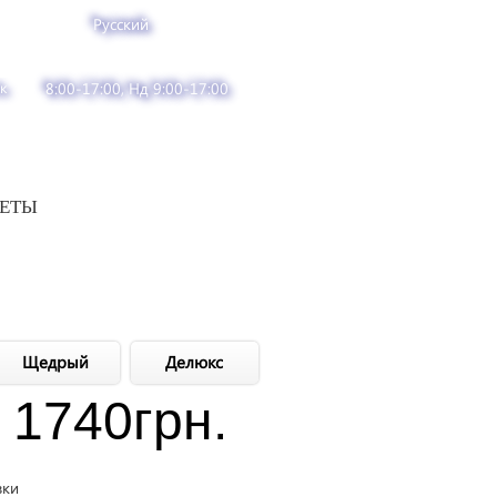
Русский
к
8:00-17:00, Нд 9:00-17:00
ВЕТЫ
Щедрый
Делюкс
1740
грн.
вки