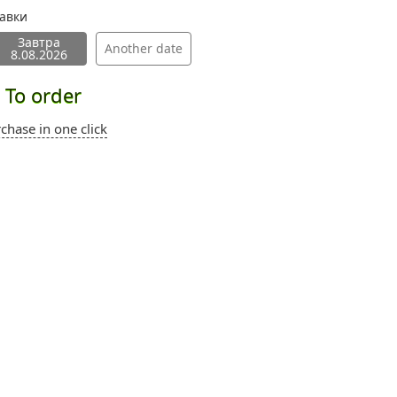
тавки
Завтра
Another date
8.08.2026
To order
chase in one click