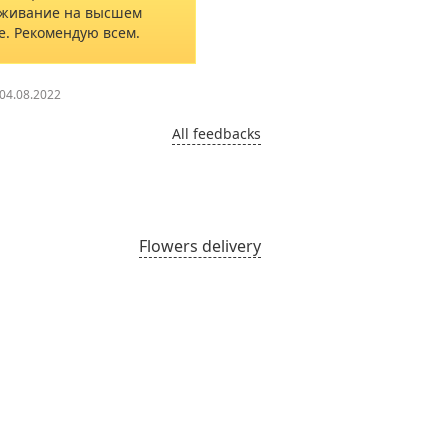
живание на высшем
е. Рекомендую всем.
04.08.2022
All feedbacks
Flowers delivery