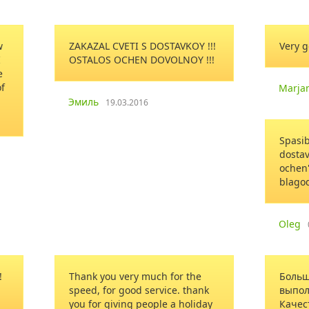
w
ZAKAZAL CVETI S DOSTAVKOY !!!
Very g
I
OSTALOS OCHEN DOVOLNOY !!!
e
of
Marja
Эмиль
19.03.2016
Spasi
dostav
ochen'
blago
Oleg
!
Thank you very much for the
Больш
speed, for good service. thank
выпол
you for giving people a holiday
Качес