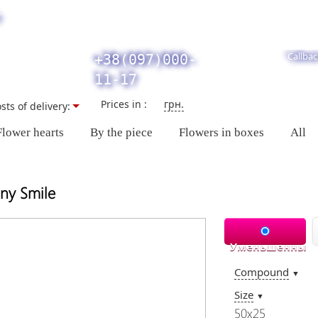
y
Callbac
+38(097)000-
11-17
Prices in :
грн.
sts of delivery:
Flower hearts
By the piece
Flowers in boxes
All
ny Smile
Уменьшенный
Compound
▼
Size
▼
50х25