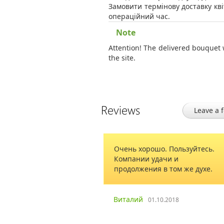
Замовити термінову доставку кві
операційний час.
Note
Attention! The delivered bouquet 
the site.
Reviews
Leave a 
Очень хорошо. Пользуйтесь.
Компании удачи и
продолжения в том же духе.
Виталий
01.10.2018