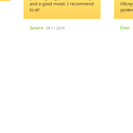
and a good mood. I recommend
Обслу
to all
уровн
Залата
Олег
08.11.2016