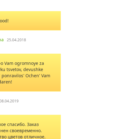
ood!
na
25.04.2018
bo Vam ogromnoye za
ku tsvetov, devushke
 ponravilos' Ochen' Vam
daren!
08.04.2019
ое спасибо. Заказ
нен своевременно.
тво цветов отличное.