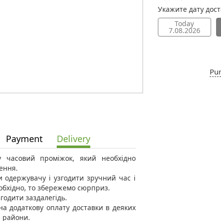
Укажите дату дос
Today
7.08.2026
Pur
Payment
Delivery
 у часовий проміжок, який необхідно
ення.
 одержувачу і узгодити зручний час і
еобхідно, то збережемо сюрприз.
годити заздалегідь.
а додаткову оплату доставки в деяких
і райони.