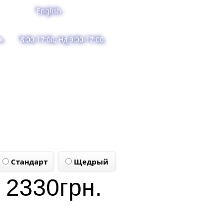
English
k
8:00-17:00, Нд 9:00-17:00
Стандарт
Щедрый
2330
грн.