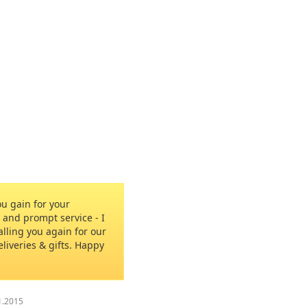
u gain for your
and prompt service - I
calling you again for our
eliveries & gifts. Happy
1.2015