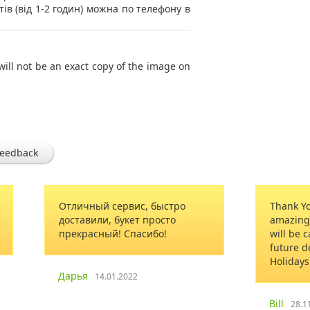
тів (від 1-2 годин) можна по телефону в
will not be an exact copy of the image on
feedback
Отличный сервис, быстро
Thank Yo
доставили, букет просто
amazing 
прекрасный! Спасибо!
will be 
future d
Holidays
Дарья
14.01.2022
Bill
28.1