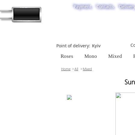
Payment
Contacts
Deliver
Co
Point of delivery
Roses
Mono
Mixed
Home
All
Mixed
Sun