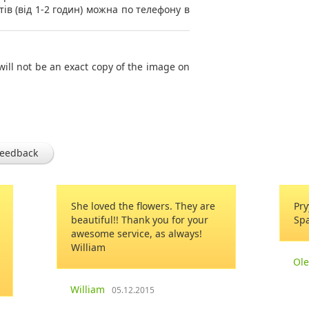
тів (від 1-2 годин) можна по телефону в
will not be an exact copy of the image on
feedback
ers. They are
Pryyemno z Vamy maty spravu!
you for your
Spasybi za prekrasnu rabote!
as always!
Oleh
24.04.2019