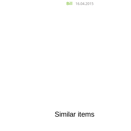
Bill
16.04.2015
Similar items