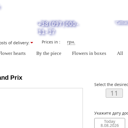
y
Callbac
+38(097)000-
11-17
Prices in :
грн.
osts of delivery:
Flower hearts
By the piece
Flowers in boxes
All
nd Prix
Select the desire
Укажите дату до
Today
8.08.2026