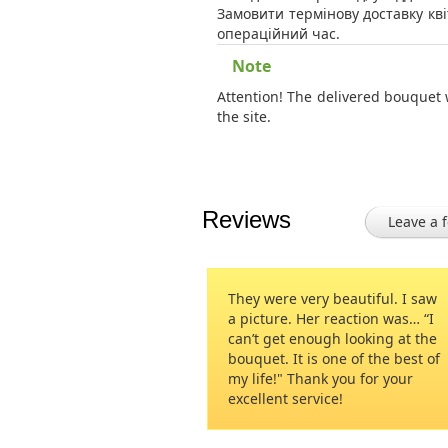
Замовити термінову доставку кві
операційний час.
Note
Attention! The delivered bouquet 
the site.
Reviews
Leave a 
They were very beautiful. I saw
She loved the flow
a picture. Her reaction was… “I
beautiful!! Thank 
can’t get enough looking at the
awesome service, 
bouquet. It is one of the best of
William
my life!" Thank you for your
excellent service!
William
05.12.2015