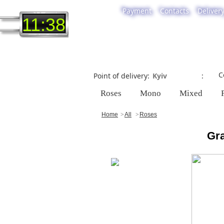
Payment
Contacts
Deliver
11:38
C
Point of delivery
Roses
Mono
Mixed
Home
All
Roses
Gra