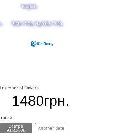
English
k
8:00-17:00, Нд 9:00-17:00
d number of flowers
1480
грн.
ставки
Завтра
Another date
9.08.2026