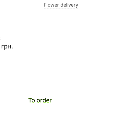
Flower delivery
El Toro
:
Price:
 грн.
1630 грн.
To order
To ord