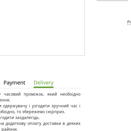
P
Payment
Delivery
 у часовий проміжок, який необхідно
ення.
 одержувачу і узгодити зручний час і
еобхідно, то збережемо сюрприз.
годити заздалегідь.
а додаткову оплату доставки в деяких
і райони.