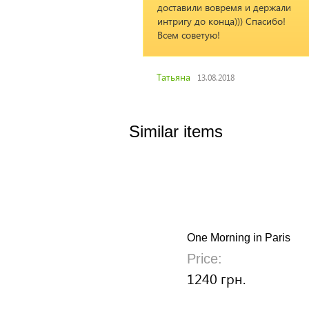
доставили вовремя и держали
интригу до конца))) Спасибо!
Всем советую!
Татьяна
13.08.2018
Similar items
One Morning in Paris
Price:
1240 грн.