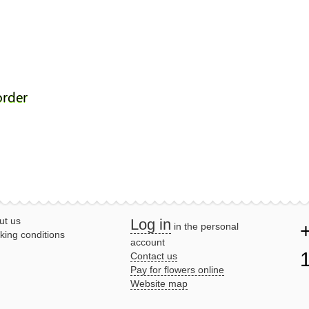
order
ut us
Log in
in the personal
king conditions
account
Contact us
Pay for flowers online
Website map