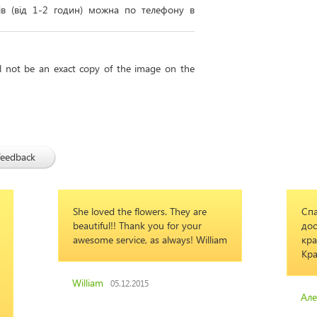
тів (від 1-2 годин) можна по телефону в
ll not be an exact copy of the image on the
feedback
lowers. They are
Спасибо!!! Очень приятно что
nk you for your
доставили по времени и очень
, as always! William
красивый букет. Доставка была в
Краматорск.
015
Александр
07.03.2015