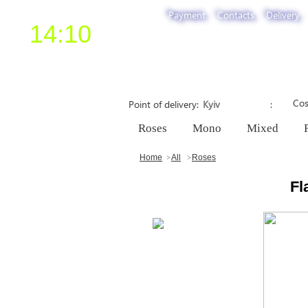
Payment
Contacts
Delivery
14:10
Cos
Point of delivery
Roses
Mono
Mixed
Home
All
Roses
Fl