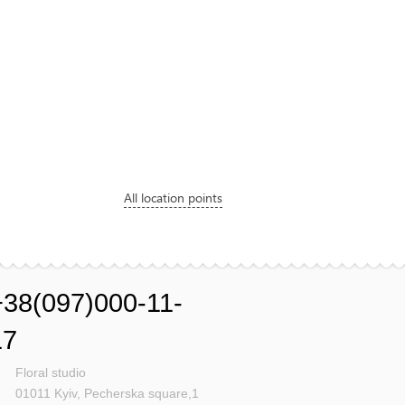
All location points
+38(097)000-11-
17
Floral studio
01011
Kyiv,
Pecherska square,1