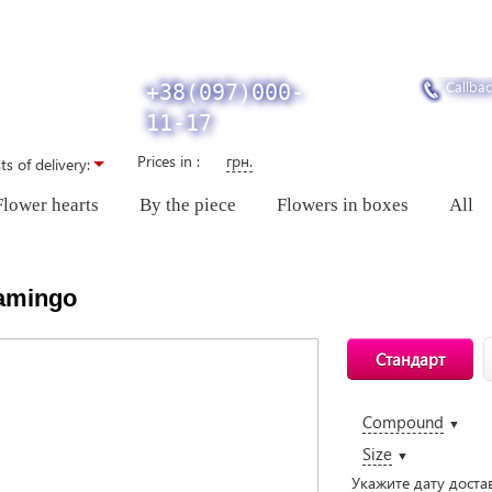
Callbac
+38(097)000-
11-17
Prices in :
грн.
ts of delivery:
Flower hearts
By the piece
Flowers in boxes
All
amingo
Стандарт
Compound
▼
Size
▼
Укажите дату доста