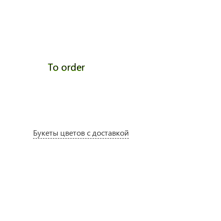
To order
To ord
Букеты цветов с доставкой