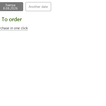
Завтра
Another date
8.08.2026
To order
rchase in one click