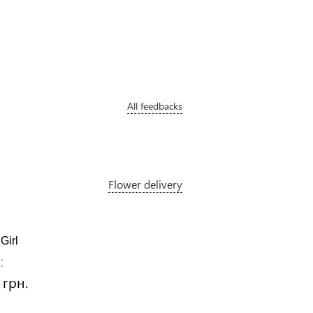
All feedbacks
Flower delivery
Girl
Topaz
:
Price:
 грн.
1240 грн.