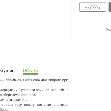
Today
7.08.2026
Pu
Payment
Delivery
овий проміжок, який необхідно вибрати при
ержувачу і узгодити зручний час і місце
 то збережемо сюрприз.
дити заздалегідь.
а додаткову оплату доставки в деяких
айони.