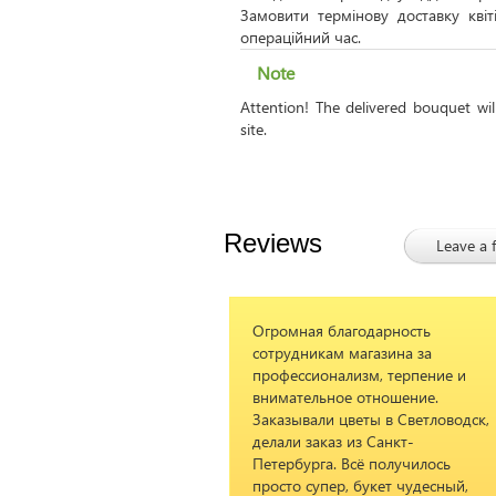
Замовити термінову доставку кві
операційний час.
Note
Attention! The delivered bouquet wi
site.
Reviews
Leave a 
Огромная благодарность
She loved the f
сотрудникам магазина за
beautiful!! Tha
профессионализм, терпение и
awesome service
внимательное отношение.
Заказывали цветы в Светловодск,
делали заказ из Санкт-
William
05.12.2
Петербурга. Всё получилось
просто супер, букет чудесный,