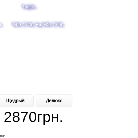
English
k
8:00-17:00, Нд 9:00-17:00
Щедрый
Делюкс
2870
грн.
вки