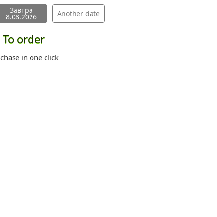
Завтра
Another date
8.08.2026
To order
chase in one click