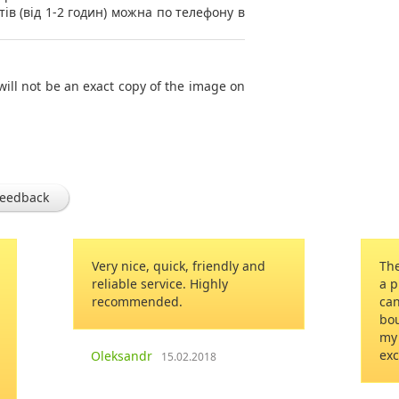
тів (від 1-2 годин) можна по телефону в
will not be an exact copy of the image on
feedback
iendly and
They were very beautiful. I saw
ghly
a picture. Her reaction was… “I
can’t get enough looking at the
bouquet. It is one of the best of
my life!" Thank you for your
excellent service!
18