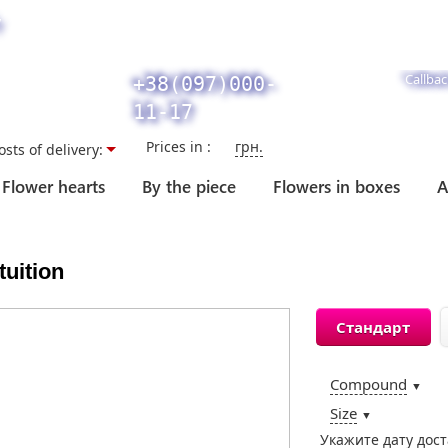
y
Callbac
+38(097)000-
11-17
Prices in :
грн.
osts of delivery:
Flower hearts
By the piece
Flowers in boxes
A
tuition
Стандарт
Compound
▼
Size
▼
Укажите дату дос