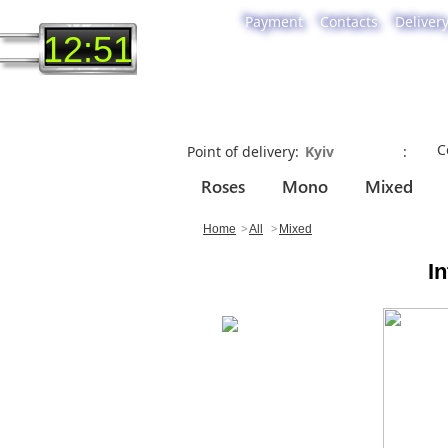
Payment
Contacts
Deliver
12:51
C
Point of delivery
Roses
Mono
Mixed
Home
All
Mixed
In