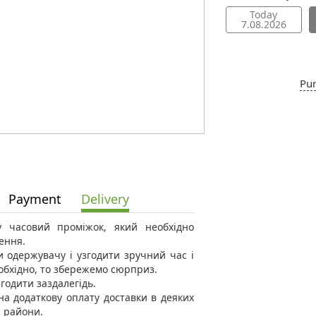
Today
7.08.2026
Pur
Payment
Delivery
 у часовий проміжок, який необхідно
ення.
 одержувачу і узгодити зручний час і
еобхідно, то збережемо сюрприз.
годити заздалегідь.
а додаткову оплату доставки в деяких
і райони.