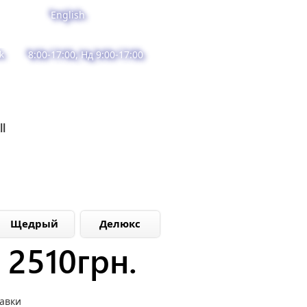
English
k
8:00-17:00, Нд 9:00-17:00
ll
Щедрый
Делюкс
2510
грн.
тавки