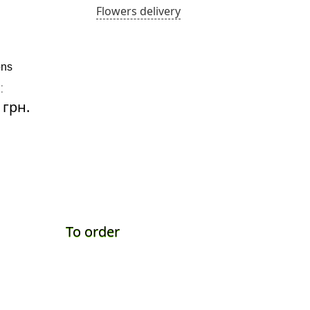
Flowers delivery
ons
Sunset
:
Price:
 грн.
3920 грн.
To order
To ord