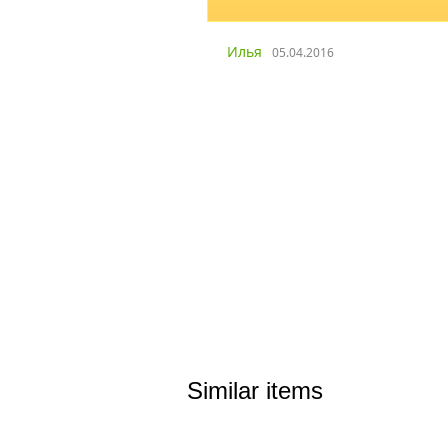
лья
05.04.2016
Similar items