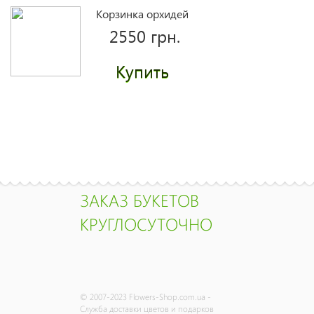
Корзинка орхидей
2550 грн.
Купить
Розовая эустома
(лизиантус)
поштучно
1940 грн.
ЗАКАЗ БУКЕТОВ
Купить
КРУГЛОСУТОЧНО
Желтые розы
поштучно
© 2007-2023 Flowers-Shop.com.ua -
1430 грн.
Служба доставки цветов и подарков