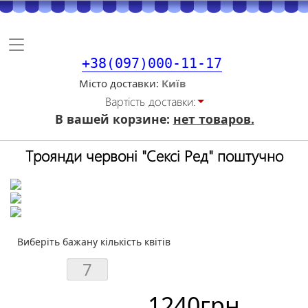
Toggle
navigation
+38(097)000-11-17
Місто доставки
Вартiсть доставки:
В вашей корзине:
нет товаров.
Троянди червоні "Сексі Ред" поштучно
Виберіть бажану кількість квітів
1240
грн.