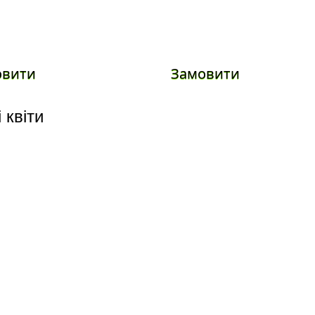
овити
Замовити
 квіти