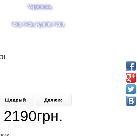
Українська
8:00-17:00, Нд 9:00-17:00
ТИ
Щедрый
Делюкс
2190
грн.
тавки