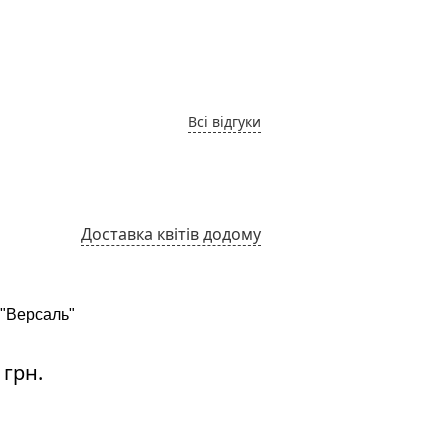
Максим
22.07.2014
Всі відгуки
Доставка квітів додому
 "Версаль"
Букет "Софія"
:
Ціна:
 грн.
1700 грн.