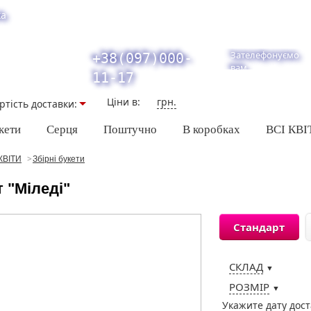
ка
Зателефонуємо
+38(097)000-
вам
11-17
Ціни в:
грн.
ртiсть доставки:
кети
Серця
Поштучно
В коробках
ВСІ КВІ
КВІТИ
Збірні букети
 "Міледі"
Стандарт
СКЛАД
▼
РОЗМІР
▼
Укажите дату дос