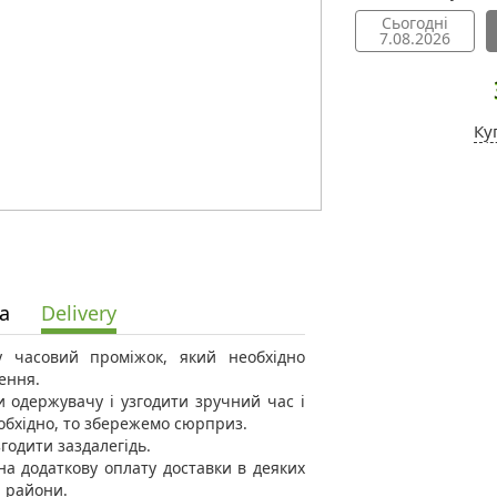
Сьогодні
7.08.2026
Ку
а
Delivery
 у часовий проміжок, який необхідно
ення.
 одержувачу і узгодити зручний час і
еобхідно, то збережемо сюрприз.
годити заздалегідь.
а додаткову оплату доставки в деяких
і райони.