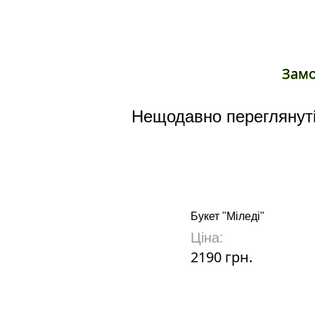
Зам
Нещодавно переглянуті
Букет "Міледі"
Ціна:
2190 грн.