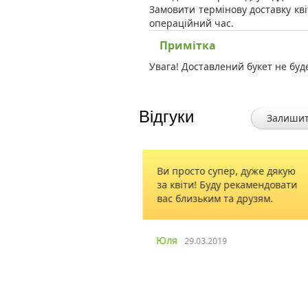
Замовити термінову доставку кві
операційний час.
Примітка
Увага! Доставлений букет не буд
Відгуки
Залишит
амовляв у вас
Ви просто супер, дуже дякую
 гарні квіти,
за квіти! Буду рекамендовати
й, букет дуже
вас близьким та друзям.
Наступного разу
троянди, але
ру)
Юля
29.03.2019
.2017