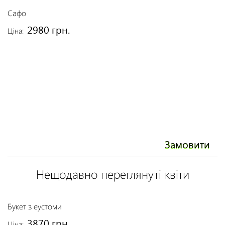
Сафо
Б
2980 грн.
Ціна:
Ці
Замовити
Нещодавно переглянуті квіти
Букет з еустоми
3870 грн.
Ціна: