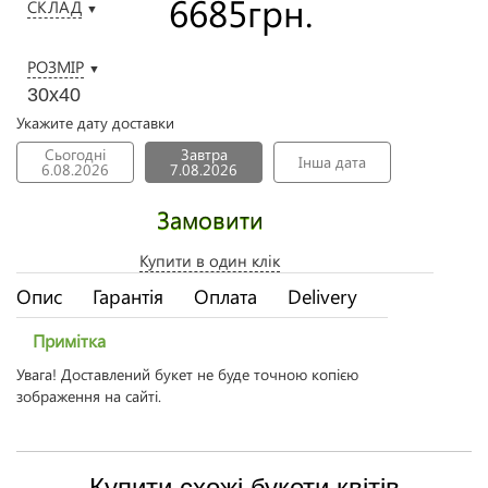
6685
грн.
СКЛАД
▼
РОЗМІР
▼
30x40
Укажите дату доставки
Сьогодні
Завтра
Інша дата
6.08.2026
7.08.2026
Замовити
Купити в один клік
Опис
Гарантія
Оплата
Delivery
Примітка
Увага! Доставлений букет не буде точною копією
зображення на сайті.
Купити схожі букети квітів