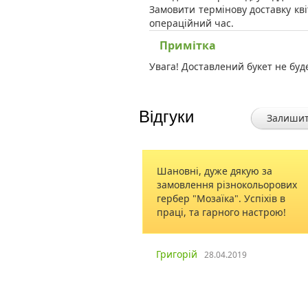
Замовити термінову доставку кві
операційний час.
Примітка
Увага! Доставлений букет не буд
Відгуки
Залишит
вся дуже гарним
Шановні, дуже дякую за
квіти свіжі.
замовлення різнокольорових
ний сервіс,
гербер "Мозаїка". Успіхів в
адоволена.
праці, та гарного настрою!
нко
Григорій
01.11.2014
28.04.2019