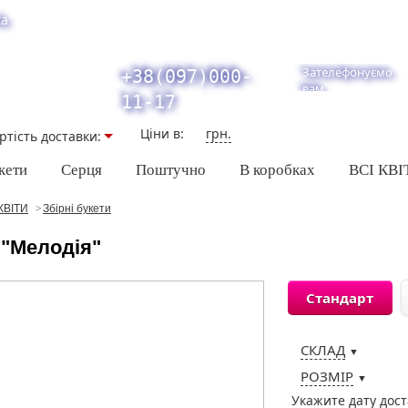
ка
Зателефонуємо
+38(097)000-
вам
11-17
Ціни в:
грн.
ртiсть доставки:
кети
Серця
Поштучно
В коробках
ВСІ КВІ
КВІТИ
Збірні букети
 "Мелодія"
Стандарт
СКЛАД
▼
РОЗМІР
▼
Укажите дату дос