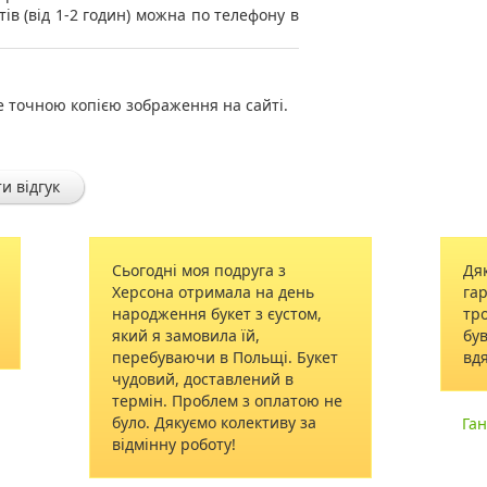
тів (від 1-2 годин) можна по телефону в
е точною копією зображення на сайті.
и відгук
Сьогодні моя подруга з
Дя
Херсона отримала на день
гар
народження букет з єустом,
тро
який я замовила їй,
був
перебуваючи в Польщі. Букет
вд
чудовий, доставлений в
термін. Проблем з оплатою не
було. Дякуємо колективу за
Га
відмінну роботу!