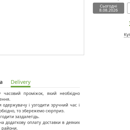
Сьогодні
8.08.2026
Ку
а
Delivery
 у часовий проміжок, який необхідно
ення.
 одержувачу і узгодити зручний час і
еобхідно, то збережемо сюрприз.
годити заздалегідь.
а додаткову оплату доставки в деяких
і райони.