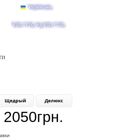
Українська
8:00-17:00, Нд 9:00-17:00
ТИ
Щедрый
Делюкс
2050
грн.
тавки