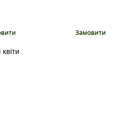
овити
Замовити
 квіти