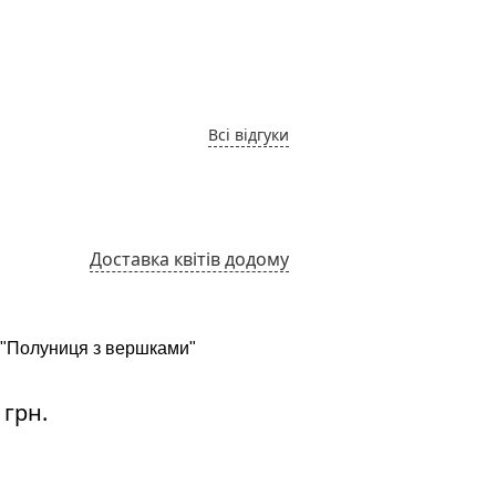
Влада. Італія
03.05.2
Всі відгуки
Доставка квітів додому
 "Полуниця з вершками"
Букет "Лісабон"
:
Ціна:
 грн.
4380 грн.