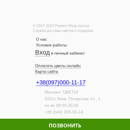
Букет "Ламбада"
2260 грн.
© 2007-2023 Flowers-Shop.com.ua -
Купить
Служба доставки цветов и подарков
О нас
Условия работы
Вход
в личный кабинет
Корзинка орхидей
2550 грн.
Оплатить цветы онлайн
Карта сайта
Купить
+38(097)000-11-17
Магазин "ЦВЕТЫ"
01011
Киев,
Печерская пл., 1
пн-вс 08:00-20:00
Букет хризантем
+38 (044) 209-55-14
"Артист"
1510 грн.
ПОЗВОНИТЬ