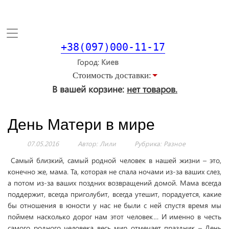
Toggle
navigation
+38(097)000-11-17
Город
Стоимость доставки:
В вашей корзине:
нет товаров.
День Матери в мире
07.05.2016
Автор: Лили
Рубрика:
Разное
Самый близкий, самый родной человек в нашей жизни – это,
конечно же, мама. Та, которая не спала ночами из-за ваших слез,
а потом из-за ваших поздних возвращений домой. Мама всегда
поддержит, всегда приголубит, всегда утешит, порадуется, какие
бы отношения в юности у нас не были с ней спустя время мы
поймем насколько дорог нам этот человек… И именно в честь
самого родного человека весь мир отмечает праздник – День