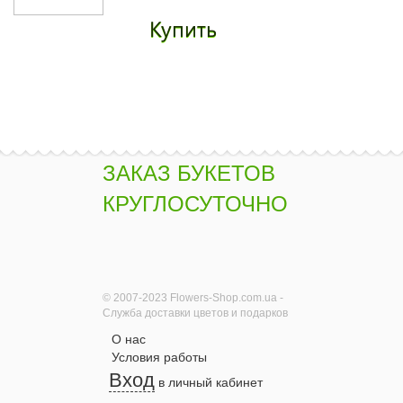
Купить
Букет хризантем
"Артист"
1510 грн.
ЗАКАЗ БУКЕТОВ
Купить
КРУГЛОСУТОЧНО
Букет "Ламбада"
2260 грн.
© 2007-2023 Flowers-Shop.com.ua -
Купить
Служба доставки цветов и подарков
О нас
Условия работы
Вход
в личный кабинет
Корзинка орхидей